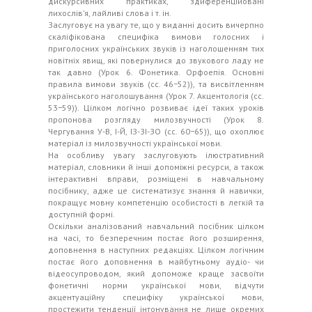
дискурсивних практиках, здиференційовані
лихослів’я, лайливі слова і т. ін.
Заслуговує на увагу те, що у виданні досить вичерпно
скаліфікована специфіка вимови голосних і
приголосних українських звуків із наголошенням тих
новітніх явищ, які повернулися до звукового ладу не
так давно (Урок 6. Фонетика. Орфоепія. Основні
правила вимови звуків (сс. 46−52)), та висвітленням
українського наголошування (Урок 7. Акцентологія (сс.
53−59)). Цілком логічно розвиває ідеї таких уроків
пропонова розгляду милозвучності (Урок 8.
Чергування У-В, І-Й, ІЗ-ЗІ-ЗО (сс. 60−65)), що охоплює
матеріал із милозвучності української мови.
На особливу увагу заслуговують ілюстративний
матеріал, словники й інші допоміжні ресурси, а також
інтерактивні вправи, розміщені в навчальному
посібнику, адже це систематизує знання й навички,
покращує мовну компетенцію особистості в легкій та
доступній формі.
Оскільки аналізований навчальний посібник цілком
на часі, то безперечним постає його розширення,
доповнення в наступних редакціях. Цілком логічним
постає його доповнення в майбутньому аудіо- чи
відеосупроводом, який допоможе краще засвоїти
фонетичні норми української мови, відчути
акцентуаційну специфіку української мови,
простежити тенденції інтонування не лише окремих