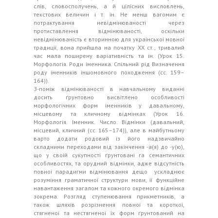
слів, словосполучень, а й цілісних висловлень,
текстових величин і т. ін. Не менш вагомим є
потрактування невідмінюваності через
протиставлення відмінюваності, оскільки
невідмінюваність є вторинною для української мовної
традиції, вона прийшла на початку ХХ ст., тривалий
час мала поширену варіативність та ін. (Урок 15.
Морфологія. Роди іменника. Спільний рід Визначення
роду іменників іншомовного походження (сс. 159–
164)).
З-поміж відмінюваності в навчальному виданні
досить ґрунтовно висвітлено особливості
морфологічних форм іменників у давальному,
місцевому та кличному відмінках (Урок 16.
Морфологія. Іменник. Число. Відмінки (давальний,
місцевий, кличний (сс. 165–174)), але в майбутньому
варто додати родовий із його надзвичайно
складними переходами від закінчення -а(я) до -у(ю),
що у своїй сукупності ґрунтовані га семантичних
особливостях, та орудний відмінки, адже відсутність
повної парадигми відмінювання дещо ускладнює
розуміння граматичної структури мови, її функційне
навантаження загалом та кожного окремого відмінка
зокрема. Розгляд ступенювання прикметників, а
також шляхів розрізнення повної та короткої,
стягненої та нестягненої їх форм ґрунтований на