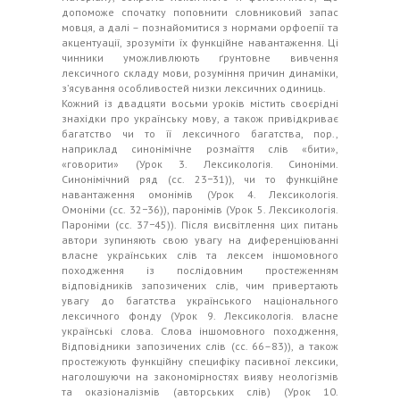
допоможе спочатку поповнити словниковий запас
мовця, а далі – познайомитися з нормами орфоепії та
акцентуації, зрозуміти їх функційне навантаження. Ці
чинники уможливлюють ґрунтовне вивчення
лексичного складу мови, розуміння причин динаміки,
з’ясування особливостей низки лексичних одиниць.
Кожний із двадцяти восьми уроків містить своєрідні
знахідки про українську мову, а також привідкриває
багатство чи то її лексичного багатства, пор.,
наприклад синонімічне розмаїття слів «бити»,
«говорити» (Урок 3. Лексикологія. Синоніми.
Синонімічний ряд (сс. 23−31)), чи то функційне
навантаження омонімів (Урок 4. Лексикологія.
Омоніми (сс. 32−36)), паронімів (Урок 5. Лексикологія.
Пароніми (сс. 37−45)). Після висвітлення цих питань
автори зупиняють свою увагу на диференціюванні
власне українських слів та лексем іншомовного
походження із послідовним простеженням
відповідників запозичених слів, чим привертають
увагу до багатства українського національного
лексичного фонду (Урок 9. Лексикологія. власне
українські слова. Слова іншомовного походження,
Відповідники запозичених слів (сс. 66–83)), а також
простежують функційну специфіку пасивної лексики,
наголошуючи на закономірностях вияву неологізмів
та оказіоналізмів (авторських слів) (Урок 10.