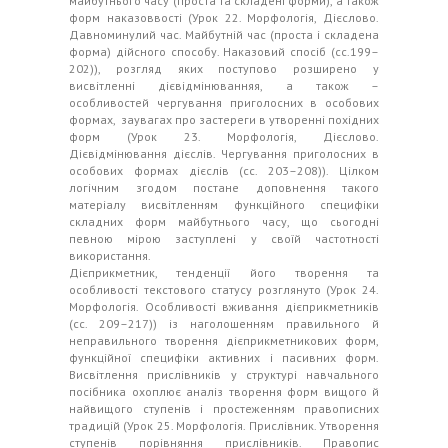
майбутнього часу (проста та складені форми), а також
форм наказоввості (Урок 22. Морфологія, Дієслово.
Давноминулий час. Майбутній час (проста і складена
форма) дійсного способу. Наказовий спосіб (сс.199–
202)), розгляд яких поступово розширено у
висвітленні дієвідмінюванняя, а також –
особливостей чергування приголосних в особових
формах, заувагах про застереги в утворенні похідних
форм (Урок 23. Морфологія, Дієслово.
Дієвідмінювання дієслів. Чергування приголосних в
особових формах дієслів (сс. 203–208)). Цілком
логічним згодом постане доповнення такого
матеріалу висвітленням функційного специфіки
складних форм майбутнього часу, що сьогодні
певною мірою заступлені у своїй частотності
використання.
Дієприкметник, тенденції його творення та
особливості текстового статусу розглянуто (Урок 24.
Морфологія. Особливості вживання дієприкметників
(сс. 209–217)) із наголошенням правильного й
неправильного творення дієприкметникових форм,
функційної специфіки активних і пасивних форм.
Висвітлення прислівників у структурі навчального
посібника охоплює аналіз творення форм вищого й
найвищого ступенів і простеженням правописних
традицій (Урок 25. Морфологія. Прислівник. Утворення
ступенів порівняння прислівників. Правопис