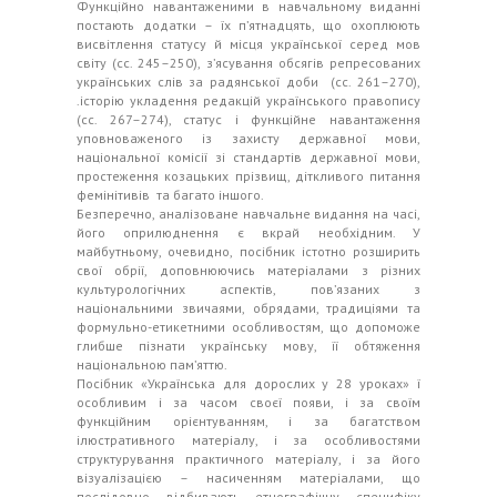
Функційно навантаженими в навчальному виданні
постають додатки – їх п’ятнадцять, що охоплюють
висвітлення статусу й місця української серед мов
світу (сс. 245–250), з’ясування обсягів репресованих
українських слів за радянської доби (сс. 261–270),
.історію укладення редакцій українського правопису
(сс. 267–274), статус і функційне навантаження
уповноваженого із захисту державної мови,
національної комісії зі стандартів державної мови,
простеження козацьких прізвищ, діткливого питання
фемінітивів та багато іншого.
Безперечно, аналізоване навчальне видання на часі,
його оприлюднення є вкрай необхідним. У
майбутньому, очевидно, посібник істотно розширить
свої обрії, доповнюючись матеріалами з різних
культурологічних аспектів, пов’язаних з
національними звичаями, обрядами, традиціями та
формульно-етикетними особливостям, що допоможе
глибше пізнати українську мову, її обтяження
національною пам’яттю.
Посібник
«Українська для дорослих у 28 уроках»
ї
особливим і за часом своєї появи, і за своїм
функційним орієнтуванням, і за багатством
ілюстративного матеріалу, і за особливостями
структурування практичного матеріалу, і за його
візуалізацією – насиченням матеріалами, що
послідовно відбивають етнографічну специфіку