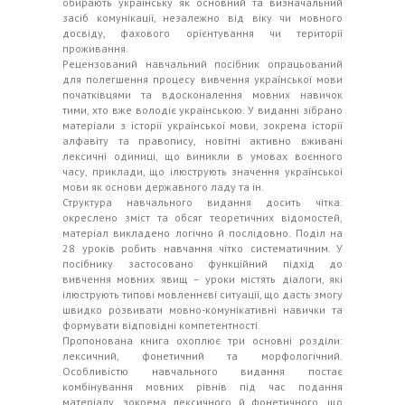
обирають українську як основний та визначальний
засіб комунікації, незалежно від віку чи мовного
досвіду, фахового орієнтування чи території
проживання.
Рецензований навчальний посібник опрацьований
для полегшення процесу вивчення української мови
початківцями та вдосконалення мовних навичок
тими, хто вже володіє українською. У виданні зібрано
матеріали з історії української мови, зокрема історії
алфавіту та правопису, новітні активно вживані
лексичні одиниці, що виникли в умовах воєнного
часу, приклади, що ілюструють значення української
мови як основи державного ладу та ін.
Структура навчального видання досить чітка:
окреслено зміст та обсяг теоретичних відомостей,
матеріал викладено логічно й послідовно. Поділ на
28 уроків робить навчання чітко систематичним. У
посібнику застосовано функційний підхід до
вивчення мовних явищ – уроки містять діалоги, які
ілюструють типові мовленнєві ситуації, що дасть змогу
швидко розвивати мовно-комунікативні навички та
формувати відповідні компетентності.
Пропонована книга охоплює три основні розділи:
лексичний, фонетичний та морфологічний.
Особливістю навчального видання постає
комбінування мовних рівнів під час подання
матеріалу, зокрема лексичного й фонетичного, що