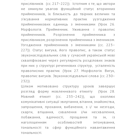
прислівників (сс. 217–222)). Істотним є те, що автори
не оминули увагою функційний статус вторинних
прийменників, їх близькість до твірних величин та
з’ясування нормативних практик уузгодження
прийменникових одиниць з іменниками (Урок 26.
Морфологія. Прийменник. Уживання і правопис
прийменників. Розрізнення прийменника з
прислівником, розрізнення прийменника з іменником.
Узгодження прийменників з іменниками (сс. 223–
227)). Статус вигука, його правопис, а також статус
звуконаслідувальних слів у сучасній українській мові
скваліфіковані через регулярність розділових знаків
при них у структурі реченнєвих структур, усталеність
правописних практик (Урок 27. Морфологія. Вигук,
правопис вигуків. Звуконаслідувальні слова (сс. 230–
232)).
Цілком мотивовано структуру уроків завершує
розгляд форму мовленнєвого етикету (Урок 28.
Мовний етикет (сс. 233–242)), що охоплює
комунікативні ситуації звертання, вітання, знайомства,
запрошення, прохання, вибачення, з і/ чи незгоди,
скарги, втішання, схвалення і/чи несхвалення,
побажання, вдячності, прощання та ін, із
наголошенням особливостей інтонування,
тональності та сфер функційного навантаження
тональності.