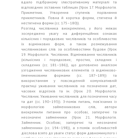
вдало підібраному ілюстративному матеріалі та
відповідних зіставних таблицях (Урок 17. Морфологія.
Прикметник. Утворення ступенів порівняння
прикметників. Повна й коротка форми, стягнена й
нестягнена форми (сс. 175–180)).
Розгляд числівника виокремлено, у його межах
зосереджено увагу на диференційних ознаках
кількісних і порядкових числівників та особливостях
їх відмінкових форм, а також розмежування
числівникових слів за особливостями будови (Урок
19. Морфологія. Числівник. Відмінювання числівників
(кількісних і порядкових; простих, складних і
складених (сс. 181–186)), що доповнено аналізом
узгодження числівникових елементів із відмінково-
ііменниковими формами (сс. 187–189)) та
використанням у повсякденній комунікативній
практиці уживання числівників на позначення дат,
часових відріізків та ін. (Урок 20. Морфологія.
Числівник. Уживання числівників для позначення часу
та дат (сс. 190–193)). З-поміж питань, пов’язаних із
морфологією займенникових слів, автори
виокремили питання про особові, заперечні та
неозначені займенники (Урок 21. Морфологія.
Займенник. Особові, заперечні та неозначені
займенники (сс. 194–198)), а з-поміж особливостей
дієслова взято до уваги статус форм давноминулого і