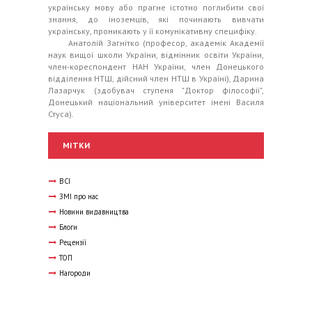
українську мову або прагне істотно поглибити свої
знання, до іноземців, які починають вивчати
українську, проникають у її комунікативну специфіку.
Анатолій Загнітко (професор, академік Академії
наук вищої школи України, відмінник освіти України,
член-кореспондент НАН України, член Донецького
відділення НТШ, дійсний член НТШ в Україні), Дарина
Лазарчук (здобувач ступеня "Доктор філософії",
Донецький національний університет імені Василя
Стуса).
МІТКИ
ВСІ
ЗМІ про нас
Новини видавництва
Блоги
Рецензії
ТОП
Нагороди