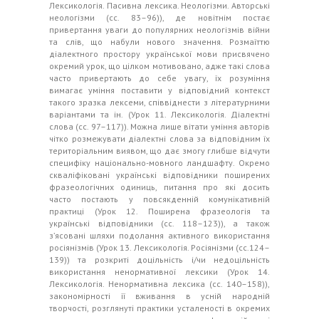
Лексикологія. Пасивна лексика. Неологізми. Авторські
неологізми (сс. 83–96)), де новітнім постає
привертання уваги до популярних неологізмів війни
та слів, що набули нового значення. Розмаїттю
діалектного простору української мови присвячено
окремий урок, що цілком мотивовано, адже такі слова
часто привертають до себе увагу, їх розуміння
вимагає уміння поставити у відповідний контекст
такого зразка лексеми, співвіднести з літературними
варіантами та ін. (Урок 11. Лексикологія. Діалектні
слова (сс. 97–117)). Можна лише вітати уміння авторів
чітко розмежувати діалектні слова за відповідним їх
територіальним виявом, що дає змогу глибше відчути
специфіку національно-мовного ландшафту. Окремо
скваліфіковані українські відповідники поширених
фразеологічних одиниць, питання про які досить
часто постають у повсякденній комунікативній
практиці (Урок 12. Поширена фразеологія та
українські відповідники (сс. 118–123)), а також
з’ясовані шляхи подолання активного використання
росіянізмів (Урок 13. Лексикологія. Росіянізми (сс.124–
139)) та розкриті доцільність і/чи недоцільність
використання ненормативної лексики (Урок 14.
Лексикологія. Ненормативна лексика (сс. 140–158)),
закономірності її вживання в усній народній
творчості, розглянуті практики усталеності в окремих