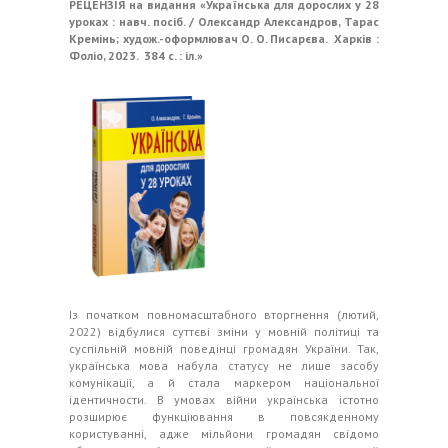
РЕЦЕНЗІЯ на видання
«Українська для дорослих у 28
уроках : навч. посіб. / Олександр Александров, Тарас
Кремінь; худож.-оформлювач О. О. Писарєва. Харків :
Фоліо, 2023. 384 с. : іл.»
Із початком повномасштабного вторгнення (лютий,
2022) відбулися суттєві зміни у мовній політиці та
суспільній мовній поведінці громадян України. Так,
українська мова набула статусу не лише засобу
комунікації, а й стала маркером національної
ідентичности. В умовах війни українська істотно
розширює функціювання в повсякденному
користуванні, адже мільйони громадян свідомо