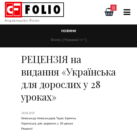
0
Видавництво Фоліо
НОВИНИ
Фоліо
{"Новини"=>""}
РЕЦЕНЗІЯ на
видання «Українська
для дорослих у 28
уроках»
28.08.2025
Олександр Александров
,
Тарас Кремінь
Українська для дорослих у 28 уроках
Рецензії