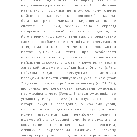
національно-українських територій. Читання
навчального посібника не втомлює, чому сприяє
майстерне застосування кольорової палітри,
багатство шрифтів. Навчальне видання аж ніяк не
сплутаєш з іншими, оскільки воно є справді
авторським та інноваційно-творчим і за задумом, і за
його втіленням: до кожної теми вдало упорядковано
словничок особливих лексем, які наче перегукуються
з відповідним малюнком. Не менш промовистим
постає ущільнений текст про особливості
використання певних діалектних слів геніальними
майстрами художнього слова. Імпонує те, як десять
заповідей свідомого українця Івана Огієнка (с.7) в
побудові видання перегукуються з десятьма
порадами, як почати спілкуватися українською (Урок
2. Десять порад, як перейти на українську (сс. 21−22)),
що символічно доповнювані висловами сучасників
про українську мову (Урок 1. Вислови сучасників про
українську мову (сс. 8−20)). Імпонує також те, що
автори видання послідовно, в кожному уроці,
пропонують відповідні електронні ресурси, до яких
можна звернутися для поглиблення знань і
відомостей з аналізованої теми. Його віртуальне та
комунікативне навантаження важко переоцінити,
оскільки він адресований надзвичайно широкому
загалу користувачів – від тих, хто переходить на