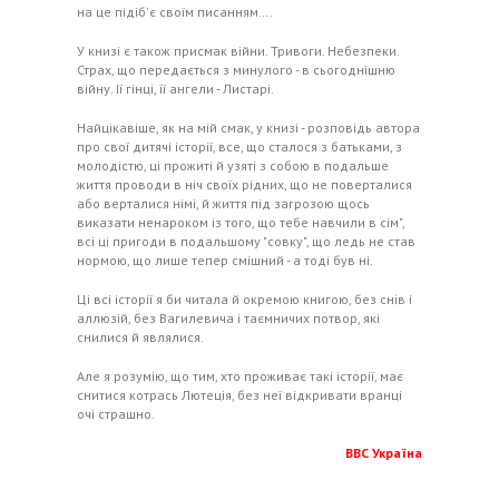
на це підіб'є своїм писанням….
У книзі є також присмак війни. Тривоги. Небезпеки.
Страх, що передається з минулого - в сьогоднішню
війну. Ії гінці, її ангели - Листарі.
Найцікавіше, як на мій смак, у книзі - розповідь автора
про свої дитячі історії, все, що сталося з батьками, з
молодістю, ці прожиті й узяті з собою в подальше
життя проводи в ніч своїх рідних, що не поверталися
або верталися німі, й життя під загрозою щось
виказати ненароком із того, що тебе навчили в сім",
всі ці пригоди в подальшому "совку", що ледь не став
нормою, що лише тепер смішний - а тоді був ні.
Ці всі історії я би читала й окремою книгою, без снів і
аллюзій, без Вагилевича і таємничих потвор, які
снилися й являлися.
Але я розумію, що тим, хто проживає такі історії, має
снитися котрась Лютеція, без неї відкривати вранці
очі страшно.
ВВС Україна