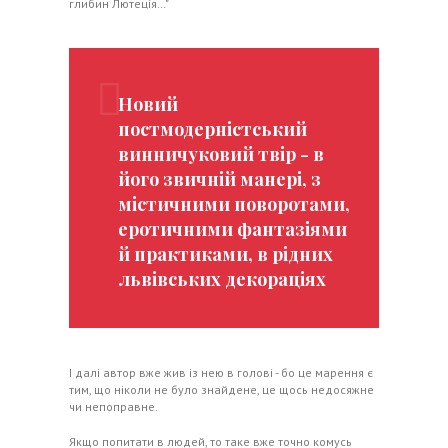
глибин Лютеція…"
Новий
постмодерністський
винничуковий твір - в
його звичній манері, з
містичними поворотами,
еротичними фантазіями
й практиками, в рідних
львівських декораціях
І далі автор вже жив із нею в голові - бо це марення є
тим, що ніколи не було знайдене, це щось недосяжне
чи непоправне.
Якщо попитати в людей, то таке вже точно комусь