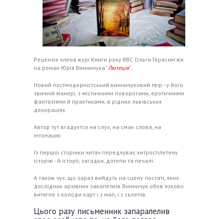
Рецензія члена журі Книги року ВВС Ольги Герасим'юк
на роман Юрія Винничука "
Лютеція
".
Новий постмодерністський винничуковий твір - у його
звичній манері, з містичними поворотами, еротичними
фантазіями й практиками, в рідних львівських
декораціях.
Автор тут вгадуєтся на слух, на смак слова, на
інтонацію.
Із першої сторінки читач передчуває хитросплетену
історію - й історії, загадки, дотепи та печалі.
А також чує, що зараз вийдуть на сцену постаті, яких
дослідник архівних закапелків Винничук обов'язково
витягне з колоди карт і з мап, і з склепів.
Цього разу письменник запаралелив