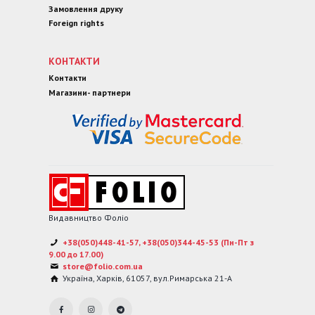
Замовлення друку
Foreign rights
КОНТАКТИ
Контакти
Магазини- партнери
Видавництво Фоліо
+38(050)448-41-57, +38(050)344-45-53 (Пн-Пт з
9.00 до 17.00)
store@folio.com.ua
Україна
,
Харків
,
61057
,
вул.Римарська 21-А