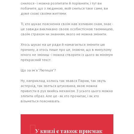
снилося - і можна розпитати й порівняти, і тут ви
побачите, що з людиною, якій сниться таке саме, ви
дуже схожі своїми життями.
Ті, хто шукає пояснення своїм нав'язливим снам, знає -
це завжди викликано своєю особистісною таємницею,
своїм страхом чи знанням, якого не можна змінити.
Хтось шукає на це ради й намагається змінити цю
причину, а хтось пише про це, знаючи, що в минулому
нічого не зміниш - і можна створити із цього як мінімум
прекрасний текст.
Що за ім'я "Лютеція"?
Ну, наприклад, колись так звався Париж, так звуть
астероїд, так зветься штуковина, якою можна
привести в рух якийсь механізм. З усього цього можна
зліпити образ. Але це - як хто прочитає, і як хто
візьметься пояснювать.
У книзі є також присмак