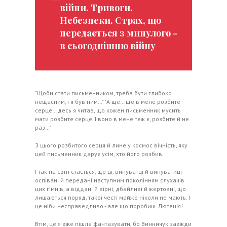
війни. Тривоги.
Небезпеки. Страх, що
передається з минулого -
в сьогоднішню війну
"Щоби стати письменником, треба бути глибоко
нещасним, і я був ним…" "А ще… ще в мене розбите
серце… десь я читав, що кожен письменник мусить
мати розбите серце. І воно в мене теж є, розбите й не
раз…"
З цього розбитого серця й лине у космос вічність, яку
цей письменник дарує усім, хто його розбив.
І так на світі стається, що ці, винуватці й винуватиці -
оспівані й передані наступним поколінням слухачів
цих гімнів, а віддані й вірні, дбайливі й жертовні, що
лишаються поряд, такої честі майже ніколи не мають. І
це ніби несправедливо - але що поробиш. Лютеція!
Втім, це я вже пішла фантазувати, бо Винничук завжди