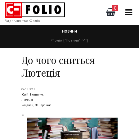
0
Видавництво Фоліо
НОВИНИ
Фоліо
{"Новини"=>""}
До чого сниться
Лютеція
04.12.2017
Юрій Винничук
Лютеція
Рецензії
,
ЗМІ про нас