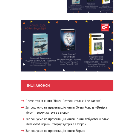
ІНШІ АНОНСИ
Презентація книги "Джек-Потрошитель с Крещатика"
Запрошуємо на презентацію книги Олега Яськіва «Вечір з
кіно» і творчу зустріч з автором
Запрошуємо на презентацію книги Ірини Лобусової «Соль с
Жеваховой горы» і творчу зустріч з автором!
Запрошуємо на презентацію книги Бориса