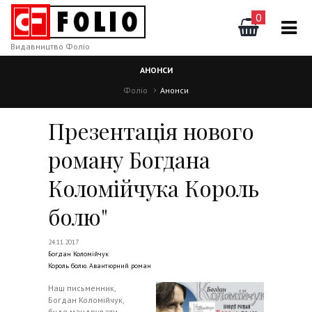
0
Видавництво Фоліо
АНОНСИ
Фоліо
Анонси
Презентація нового
роману Богдана
Коломійчука Король
болю"
24.11.2017
Богдан Коломійчук
Король болю. Авантюрний роман
Наш письменник,
Богдан Коломійчук,
буде мандрувати