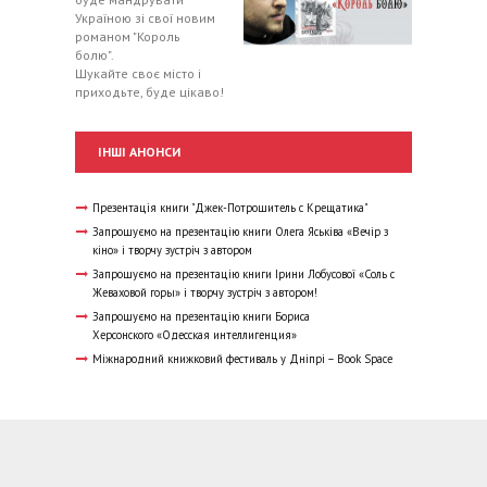
Україною зі свої новим
романом "Король
болю".
Шукайте своє місто і
приходьте, буде цікаво!
ІНШІ АНОНСИ
Презентація книги "Джек-Потрошитель с Крещатика"
Запрошуємо на презентацію книги Олега Яськіва «Вечір з
кіно» і творчу зустріч з автором
Запрошуємо на презентацію книги Ірини Лобусової «Соль с
Жеваховой горы» і творчу зустріч з автором!
Запрошуємо на презентацію книги Бориса
Херсонского «Одесская интеллигенция»
Міжнародний книжковий фестиваль у Дніпрі – Book Space