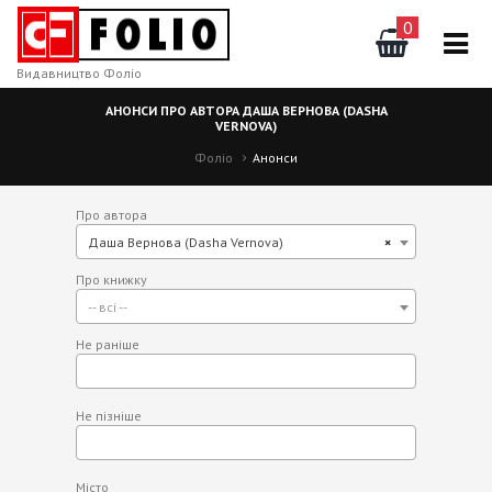
0
Видавництво Фоліо
АНОНСИ ПРО АВТОРА ДАША ВЕРНОВА (DASHA
VERNOVA)
Фоліо
Анонси
Про автора
Даша Вернова (Dasha Vernova)
×
Про книжку
-- всі --
Не раніше
Не пізніше
Місто