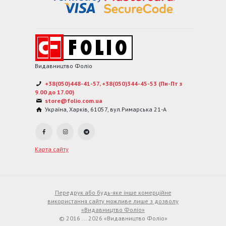
Видавництво Фоліо
+38(050)448-41-57, +38(050)344-45-53 (Пн-Пт з
9.00 до 17.00)
store@folio.com.ua
Україна
,
Харків
,
61057
,
вул.Римарська 21-А
Карта сайту
Передрук або будь-яке інше комерційне
використання сайту можливе лише з дозволу
«Видавництво Фоліо»
© 2016 ... 2026 «Видавництво Фоліо»