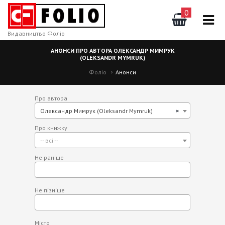
0
Видавництво Фоліо
АНОНСИ ПРО АВТОРА ОЛЕКСАНДР МИМРУК
(OLEKSANDR MYMRUK)
Фоліо
Анонси
Про автора
Олександр Мимрук (Oleksandr Mymruk)
×
Про книжку
-- всі --
Не раніше
Не пізніше
Місто