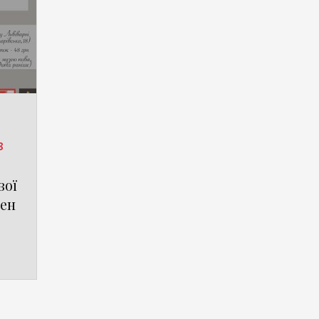
8
вої
нен