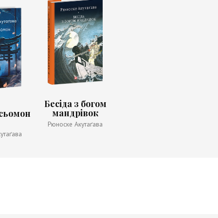
Бесіда з богом
мандрівок
сьомон
Рюноске Акутаґава
утаґава