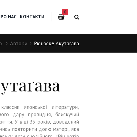
0
ПРО НАС
КОНТАКТИ
о
Автори
Рюноске Акутаґава
утаґава
лассик японської літератури,
вого дару провидця, блискучий
иття. У віці 35 років, доведений
чись повторити долю матері, яка
лику дозу снодійного. «Він хотів