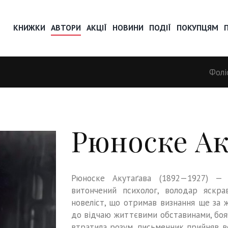
КНИЖКИ
АВТОРИ
АКЦІЇ
НОВИНИ
ПОДІЇ
ПОКУПЦЯМ
Фолі
Рюноске Ак
Рюноске Акутаґава (1892—1927) — к
витончений психолог, володар яскра
новеліст, що отримав визнання ще за ж
до відчаю життєвими обставинами, боя
втратила розум, письменник прийняв ве