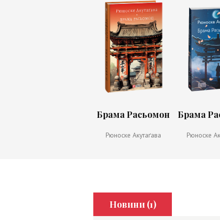
Брама Расьомон
Брама Ра
Рюноске Акутаґава
Рюноске Ак
Новини (1)