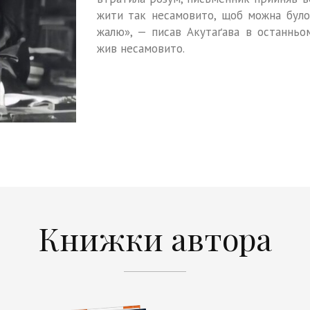
жити так несамовито, щоб можна було
жалю», — писав Акутаґава в останньому
жив несамовито.
Книжки автора