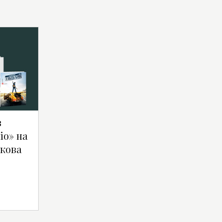
в
іо» на
кова