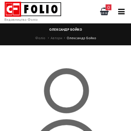
0
Видавництво Фоліо
ОЛЕКСАНДР БОЙКО
Фоліо
Автори
Олександр Бойко