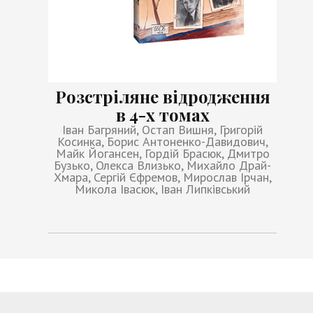
Розстріляне відродження
в 4-х томах
Іван Багряний, Остап Вишня, Григорій
Косинка, Борис Антоненко-Давидович,
Майк Йогансен, Гордій Брасюк, Дмитро
Бузько, Олекса Влизько, Михайло Драй-
Хмара, Сергій Єфремов, Мирослав Ірчан,
Микола Івасюк, Іван Липківський