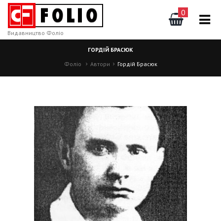
0
Видавництво Фоліо
ГОРДІЙ БРАСЮК
Фоліо
Автори
Гордій Брасюк