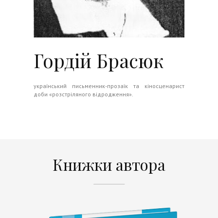
Гордій Брасюк
український письменник-прозаїк та кіносценарист
доби «розстріляного відродження».
Книжки автора