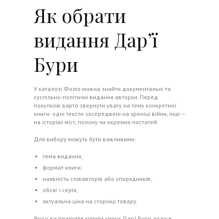
Як обрати
видання Дар’ї
Бури
У каталозі
Фоліо
можна знайти документальні та
суспільно-політичні видання авторки. Перед
покупкою варто звернути увагу на тему конкретної
книги: одні тексти зосереджені на хроніці війни, інші —
на історіях міст, полону чи окремих постатей.
Для вибору можуть бути важливими:
тема видання;
формат книги;
наявність співавторів або упорядників;
обсяг і серія;
актуальна ціна на сторінці товару.
Якщо ви плануєте купити книги Дар’ї Бури, краще