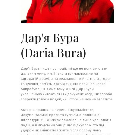
Дар'я Бура
(Daria Bura)
Дар’я Бура пише про події, які ще не встигли стати
далеким минулим. Її тексти тримаються не на
вигаданій драмі, а на реальності: війна, міста, люди,
свідчення, пам’ять, досвід тих, хто пройшов через
випробування. Саме тому книги Дар’ї Бури
українською читаються і як документ часу, і як спроба
зберегти голоси людей, чиї історії не можна втратити.
Авторка працює на перетині журналістики,
документальної прози та суспільно-політичної
літератури. У її книжках важлива не лише хронологія
подій, а й людський вимір: що відчуває місто під
ударом, як змінюється життя після полону, чому