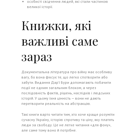
особисті свідчення людей, які стали частиною
великої історії.
Книжки, які
важливі саме
зараз
Документальна література про війну має особливу
вагу, бо вона фіксує те, що легко спотворити або
забути. Видання Дар’ї Бури допомагають побачити
події не одним загальним блоком, а через
послідовність фактів, рішень, наслідків і людських
історій. У цьому їхня цінність — вони не дають
перетворити реальність на абстракцію.
Такі книги варто читати тим, хто хоче краще розуміти
сучасну Україну, історію спротиву та ціну, яку платять
люди за свободу. Це не легке читання «для фону»,
але саме тому воно й потрібне.