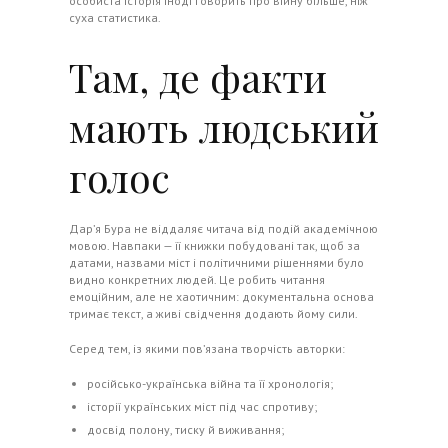
особиста історія іноді говорить про війну більше, ніж
суха статистика.
Там, де факти
мають людський
голос
Дар’я Бура не віддаляє читача від подій академічною
мовою. Навпаки — її книжки побудовані так, щоб за
датами, назвами міст і політичними рішеннями було
видно конкретних людей. Це робить читання
емоційним, але не хаотичним: документальна основа
тримає текст, а живі свідчення додають йому сили.
Серед тем, із якими пов’язана творчість авторки:
російсько-українська війна та її хронологія;
історії українських міст під час спротиву;
досвід полону, тиску й виживання;