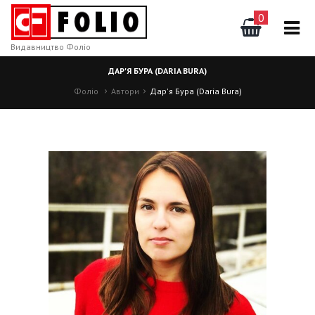
0
Видавництво Фоліо
ДАР'Я БУРА (DARIA BURA)
Фоліо
Автори
Дар'я Бура (Daria Bura)