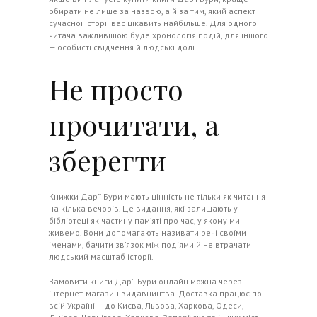
обирати не лише за назвою, а й за тим, який аспект
сучасної історії вас цікавить найбільше. Для одного
читача важливішою буде хронологія подій, для іншого
— особисті свідчення й людські долі.
Не просто
прочитати, а
зберегти
Книжки Дар’ї Бури мають цінність не тільки як читання
на кілька вечорів. Це видання, які залишають у
бібліотеці як частину пам’яті про час, у якому ми
живемо. Вони допомагають називати речі своїми
іменами, бачити зв’язок між подіями й не втрачати
людський масштаб історії.
Замовити книги Дар’ї Бури онлайн можна через
інтернет-магазин видавництва. Доставка працює по
всій Україні — до Києва, Львова, Харкова, Одеси,