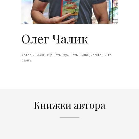
Олег Чалик
Автор книжки "Вірність. Мужність. Сила", капітан 2-го
рангу.
Книжки автора