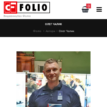
0
Видавництво Фоліо
ОЛЕГ ЧАЛИК
Фоліо
Автори
Олег Чалик