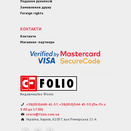
Подання рукописів
Замовлення друку
Foreign rights
КОНТАКТИ
Контакти
Магазини- партнери
Видавництво Фоліо
+38(050)448-41-57, +38(050)344-45-53 (Пн-Пт з
9.00 до 17.00)
store@folio.com.ua
Україна
,
Харків
,
61057
,
вул.Римарська 21-А