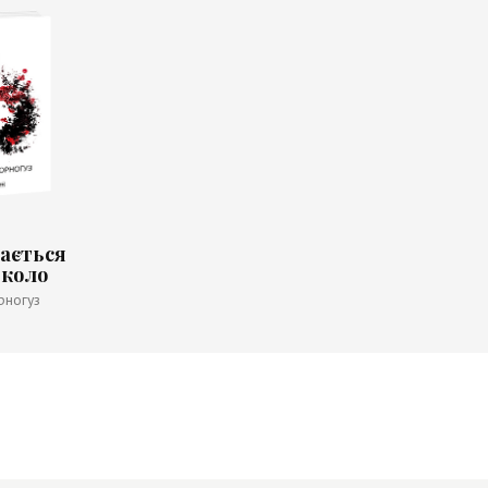
ається
 коло
рногуз
 Yarina)