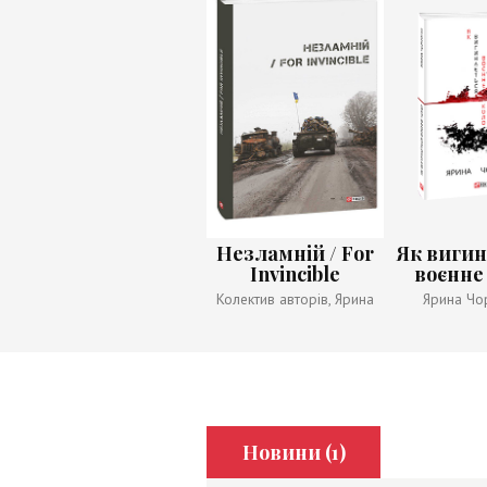
Незламній / For
Як вигин
Invincible
воєнне
Колектив авторів, Ярина
Ярина Чо
Чорногуз (Chornoguz
(Chornoguz
Yarina), Павло Вишебаба,
Віталій Бирчак (Birchak
Vitaliy)
Новини (1)