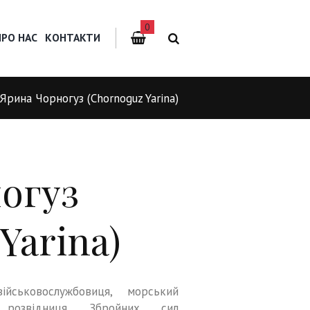
0
ПРО НАС
КОНТАКТИ
Ярина Чорногуз (Chornoguz Yarina)
огуз
Yarina)
ійськовослужбовиця, морський
, розвідниця Збройних сил