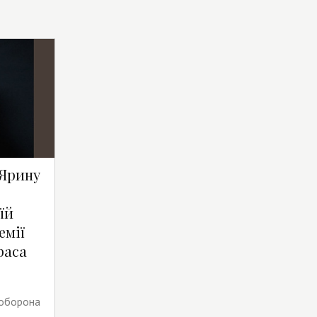
 Ярину
їй
емії
раса
 оборона