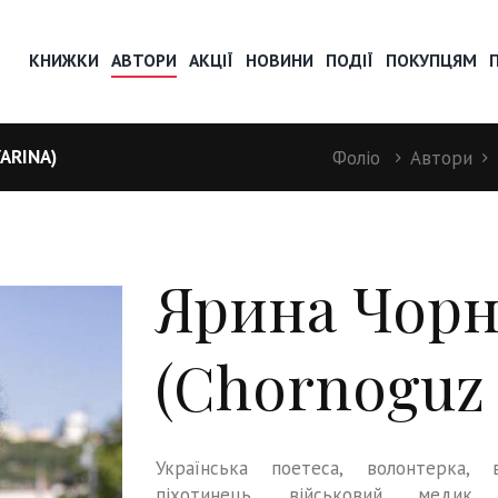
КНИЖКИ
АВТОРИ
АКЦІЇ
НОВИНИ
ПОДІЇ
ПОКУПЦЯМ
ARINA)
Фоліо
Автори
Ярина Чорн
(Chornoguz 
Українська поетеса, волонтерка, в
піхотинець, військовий медик