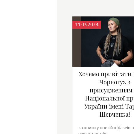
11.03.2024
Хочемо привітати
Чорногуз з
присудженням 
Національної пр
України імені Та
Шевченка!
за книжку поезій «[dasein:
присутності]»