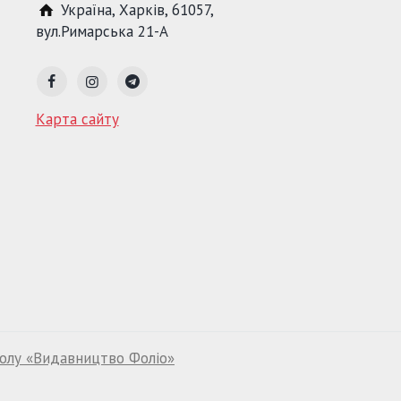
Україна
,
Харків
,
61057
,
вул.Римарська 21-А
Карта сайту
волу «Видавництво Фоліо»