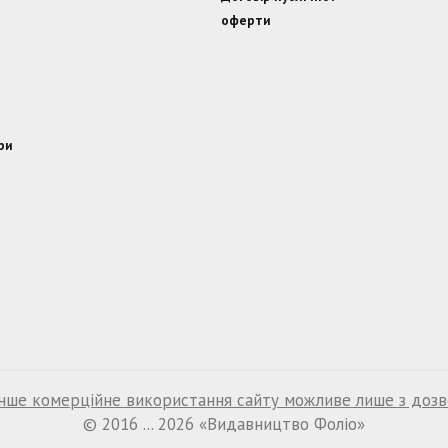
оферти
ри
нше комерційне використання сайту можливе лише з доз
© 2016 ... 2026 «Видавництво Фоліо»