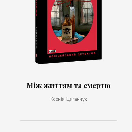
Між життям та смертю
Ксенія Циганчук