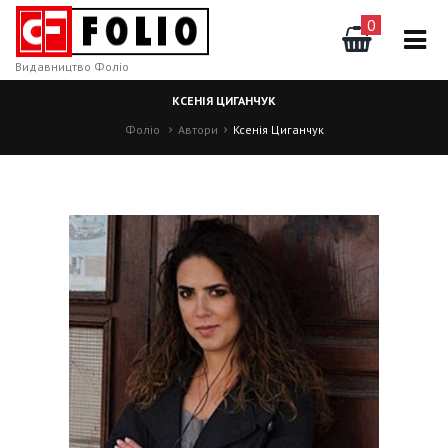
0
Видавництво Фоліо
КСЕНІЯ ЦИГАНЧУК
Фоліо
Автори
Ксенія Циганчук