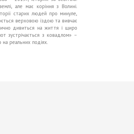
емлі, але має коріння з Волині.
сторії старих людей про минуле,
юється верховою їздою та вивчає
стично дивиться на життя і щиро
лот зустрічається з ковадлом» –
 на реальних подіях.