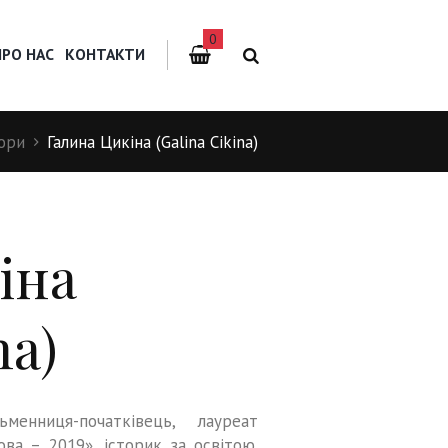
0
ПРО НАС
КОНТАКТИ
ори
Галина Цикіна (Galina Cikina)
іна
na)
енниця-початківець, лауреат
ва – 2019», історик за освітою.