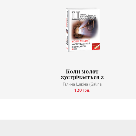
Коли молот
зустрічається з
ковадлом
Галина Цикіна (Galina
120 грн.
Cikina)