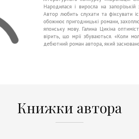
Народилася і виросла на запорізькій з
Автор любить слухати та фіксувати і
обожнює пригодницькі романи, захопл
японську мову. Галина Цикіна оптимі
вірить, що мрії збуваються. «Коли мо
дебютний роман автора, який засновано
Книжки автора