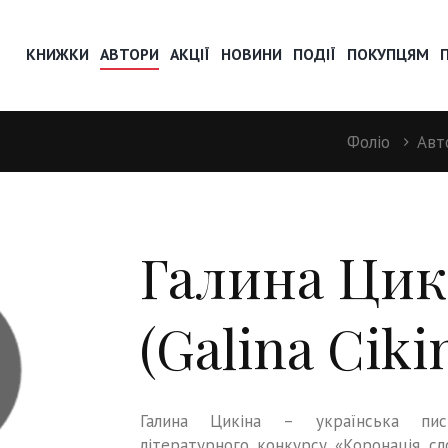
КНИЖКИ
АВТОРИ
АКЦІЇ
НОВИНИ
ПОДІЇ
ПОКУПЦЯМ
Фоліо
Авт
Галина Цик
(Galina Ciki
Галина Цикіна – українська письм
літературного конкурсу «Коронація сло