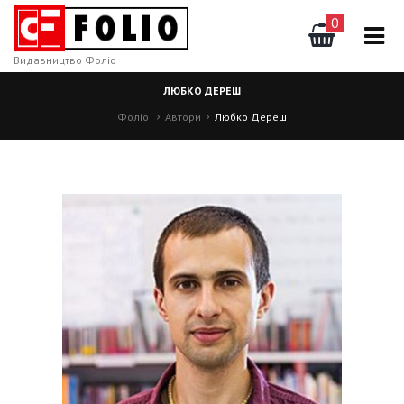
0
Видавництво Фоліо
ЛЮБКО ДЕРЕШ
Фоліо
Автори
Любко Дереш