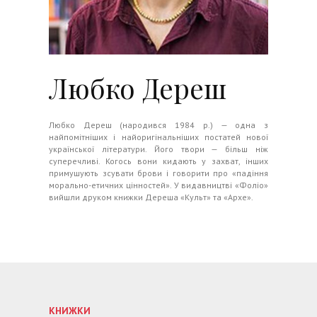
Любко Дереш
Любко Дереш (народився 1984 р.) — одна з
найпомітніших і най­оригінальніших постатей нової
української літератури. Його твори — більш ніж
суперечливі. Когось вони кидають у захват, інших
примушують зсувати брови і говорити про «падіння
морально-етичних цінностей». У видавництві «Фоліо»
вийшли друком книжки Дереша «Культ» та «Архе».
КНИЖКИ