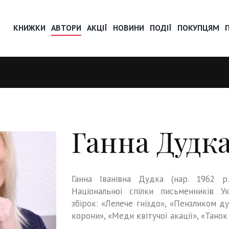
КНИЖКИ
АВТОРИ
АКЦІЇ
НОВИНИ
ПОДІЇ
ПОКУПЦЯМ
Ганна Дудк
Ганна Іванівна Дудка (нар. 1962 р
Національної спілки письменників У
збірок: «Лелече гніздо», «Пензликом ду
корони», «Меди квітучої акації», «Танок