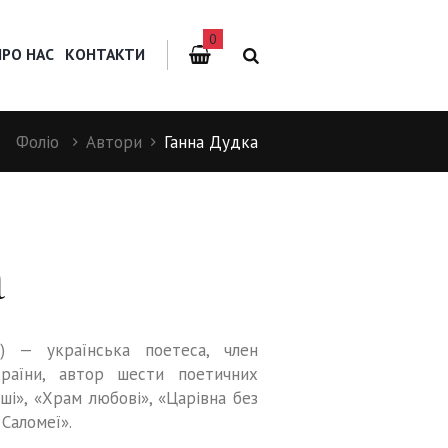
0
ПРО НАС
КОНТАКТИ
Фоліо
Автори
Ганна Дудка
а
.) — українська поетеса, член
країни, автор шести поетичних
ші», «Храм любові», «Царівна без
 Саломеї».