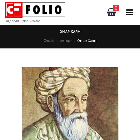
0
Видавництво Фоліо
ОМАР ХАЯМ
Фоліо
Автори
Омар Хаям