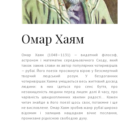
Омар Хаям
Омар Хаям (1048—1131) — видатний філософ,
астроном і математик середньовічного Сходу, який
також зажив слави як автор популярних чотиривіршів
— рубаї. Його поезія просякнута вірою у безсмертний
творчий людський розум. У бездоганних
чотиривіршах Хаяма уміщається весь життєвий досвід
людини: в них ідеться про сенс буття, про
незахищеність людини перед лицем долі й часу, про
чарівність швидкоплинних хвилин радості... Кожен
читач знайде в його поезії щось своє, потаємне і ще
не висловлене. Омар Хаям зробив жанр рубаї широко
відомим і залишив нащадкам вічне послання,
пронизане рідкісною свободою духу.