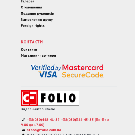
Галерея
Оголошення
Подання рукописів
Замовлення друку
Foreign rights
КОНТАКТИ
Контакти
Магазини- партнери
Видавництво Фоліо
+38(050)448-41-57, +38(050)344-45-53 (Пн-Пт з
9.00 до 17.00)
store@folio.com.ua
Україна
,
Харків
,
61057
,
вул.Римарська 21-А