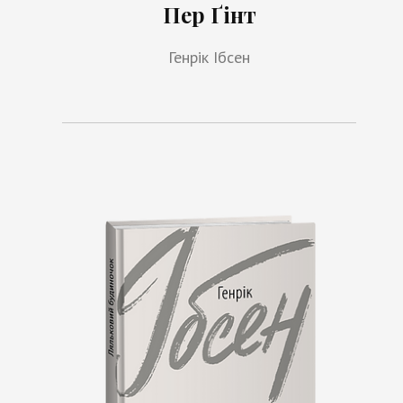
Пер Ґінт
Генрік Ібсен