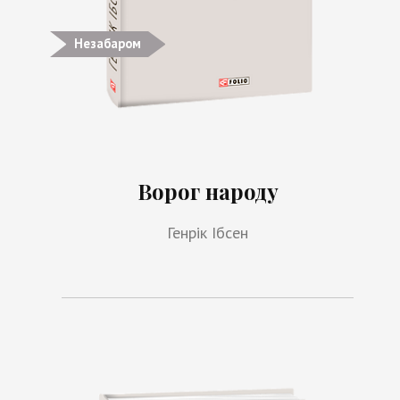
Незабаром
Ворог народу
Генрік Ібсен