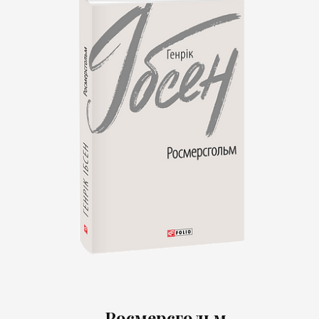
Росмерсгольм