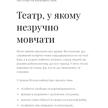
їхні історії не втрачають сили.
Театр, у якому
незручно
мовчати
Ібсен змінив уявлення про драму. Він показав, що
справжній конфлікт може народжуватися не на полі
бою, а в родині, кабінеті, вітальні, серед людей, які
роками робили вигляд, що все гаразд. У його п’єсах
важлива не тільки дія, а й те, що приховано за
словами.
У творах Ібсена найчастіше звучать теми:
особистої свободи та відповідальності;
фальші в родинних і суспільних стосунках;
жіночої самостійності й права на власний вибір;
конфлікту між правдою та репутацією;