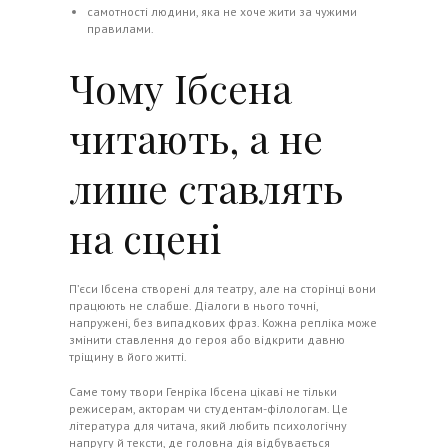
самотності людини, яка не хоче жити за чужими
правилами.
Чому Ібсена
читають, а не
лише ставлять
на сцені
П’єси Ібсена створені для театру, але на сторінці вони
працюють не слабше. Діалоги в нього точні,
напружені, без випадкових фраз. Кожна репліка може
змінити ставлення до героя або відкрити давню
тріщину в його житті.
Саме тому твори Генріка Ібсена цікаві не тільки
режисерам, акторам чи студентам-філологам. Це
література для читача, який любить психологічну
напругу й тексти, де головна дія відбувається