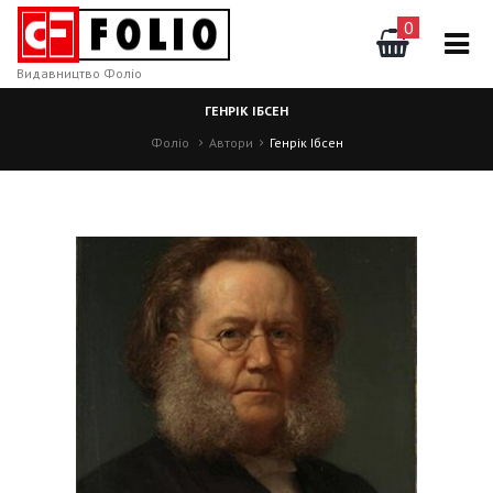
0
Видавництво Фоліо
ГЕНРІК ІБСЕН
Фоліо
Автори
Генрік Ібсен