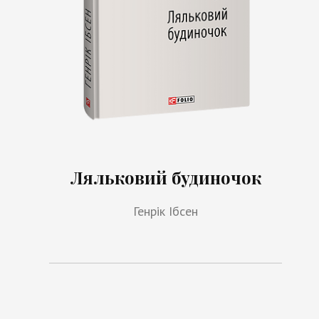
Ляльковий будиночок
Генрік Ібсен