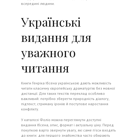
всередині людини.
Українські
видання для
уважного
читання
Книги Генріка Ібсена українською дають можливість
читати класичну європейську драматургію без мовної
дистанції. Для таких текстів переклад особливо
важливий: потрібно зберегти природність діалогу,
підтекст, стриману іронію й поступове наростання
конфлікту.
У каталозі
Фоліо
можна переглянути доступні
видання Ібсена, опис, формат і актуальну ціну. Перед
покупкою варто звернути увагу, які саме п’єси входять
до книги: для першого знайомства часто обирають