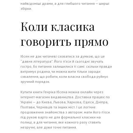
найвідоміші драми, а для глибшого читання — ширші
збірки.
Коли класика
говорить прямо
Ібсен не дає читачеві сховатися за думкою, що це
“давня література”. Його п’єси й сьогодні звучать
гостро, бо питання залишилися ті самі: скільки правди
витримує родина, чи можна жити тільки заради
схвалення, що робити, коли власна свобода руйнує
зручний порядок.
Купити книги Генріка Ібсена можна онлайн через
інтернет-магазин видавництва. Доставка працює по
Україні — до Києва, Львова, Харкова, Одеси, Дніпра,
Полтави, Чернівців та інших міст. І це логічне
продовження знайомства з автором: мати його п’єси
під рукою варто не для формальної класики на
полиці, а для читання, яке кожного разу ставить
незручні, але дуже точні питання.