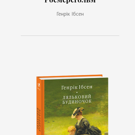
Генрік Ібсен