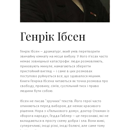
Генрік Ібсен
Генрік Ібсен — драматург, який умів перетворити
звичайну кімнату на місце вибуху. У його п’єсах часто
немає зовнішньої катастрофи: люди розмовляють,
приховують минуле, намагаються зберегти
пристойний вигляд — і саме в цих розмовах
поступово руйнується все, що здавалося міцним.
Книги Генріка Ібсена читаються як точна розмова про
свободу, провину, сім’ю, суспільний тиск і право
людини бути собою.
Ібсен не писав “зручних” текстів. Його герої часто
опиняються перед вибором, де немає красивого
рішення. Нора з «Лялькового дому», доктор Стокман із
«Ворога народу», Гедда Габлер — це персонажі, які не
вкладаються в просту схему добра і зла. Вони живі,
суперечливі, іноді різкі, іноді болючі, але саме тому