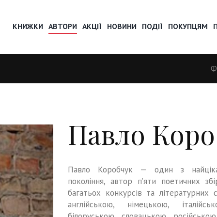
КНИЖКИ
АВТОРИ
АКЦІЇ
НОВИНИ
ПОДІЇ
ПОКУПЦЯМ
Ф
Павло Коро
Павло Коробчук — один з найціка
покоління, автор п’яти поетичних зб
багатьох конкурсів та літературних 
англійською, німецькою, італійсь
білоруською, словацькою, російсько