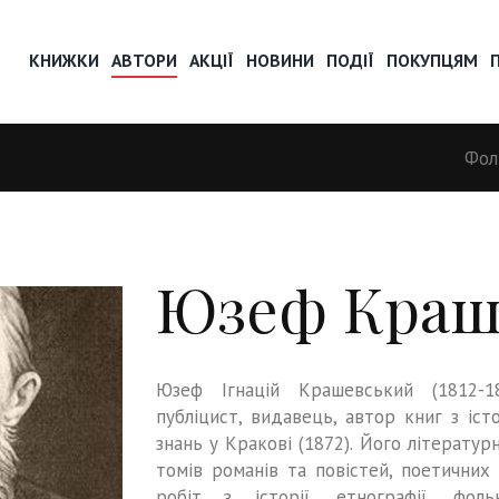
КНИЖКИ
АВТОРИ
АКЦІЇ
НОВИНИ
ПОДІЇ
ПОКУПЦЯМ
Фол
Юзеф Краш
Юзеф Ігнацій Крашевський (1812-1
публіцист, видавець, автор книг з істо
знань у Кракові (1872). Його літерату
томів романів та повістей, поетичних
робіт з історії, етнографії, фоль