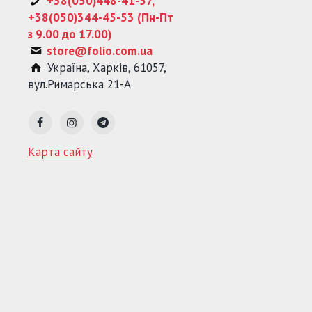
+38(050)448-41-57,
+38(050)344-45-53 (Пн-Пт
з 9.00 до 17.00)
store@folio.com.ua
Україна
,
Харків
,
61057
,
вул.Римарська 21-А
Карта сайту