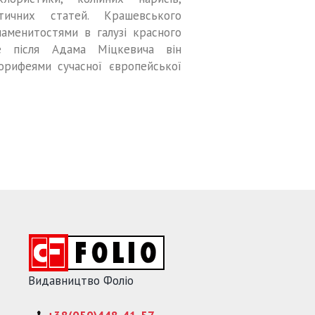
итичних статей. Крашевського
аменитостями в галузі красного
е після Адама Міцкевича він
орифеями сучасної європейської
Видавництво Фоліо