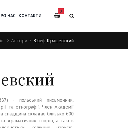
0
ПРО НАС
КОНТАКТИ
іо
Автори
Юзеф Крашевский
евский
887) - польський письменник,
рії та етнографії. Член Академії
рна спадщина складає близько 600
 та драматичних творів, а також
клористики, колійних нарисів,