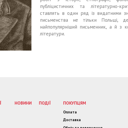
публіцистичних та літературно-кр
ставлять в один ряд із видатними зн
письменства не тільки Польщі, д
найпопулярніший письменник, а й з к
літератури.
Ї
НОВИНИ
ПОДІЇ
ПОКУПЦЯМ
Оплата
Доставка
Обмін та повернення