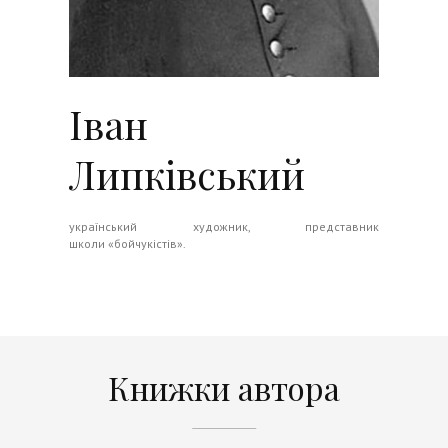
Іван
Липківський
український художник, представник
школи «бойчукістів».
Книжки автора