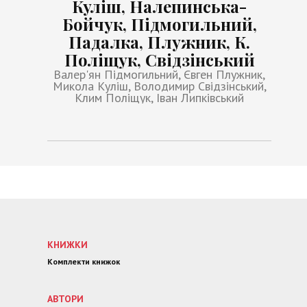
Куліш, Налепинська-
Бойчук, Підмогильний,
Падалка, Плужник, К.
Поліщук, Свідзінський
Валер'ян Підмогильний, Євген Плужник,
Микола Куліш, Володимир Свідзінський,
Клим Поліщук, Іван Липківський
КНИЖКИ
Комплекти книжок
АВТОРИ