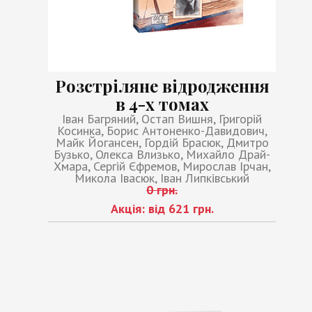
Розстріляне відродження
в 4-х томах
Іван Багряний, Остап Вишня, Григорій
Косинка, Борис Антоненко-Давидович,
Майк Йогансен, Гордій Брасюк, Дмитро
Бузько, Олекса Влизько, Михайло Драй-
Хмара, Сергій Єфремов, Мирослав Ірчан,
Микола Івасюк, Іван Липківський
0 грн.
Акція: від 621 грн.