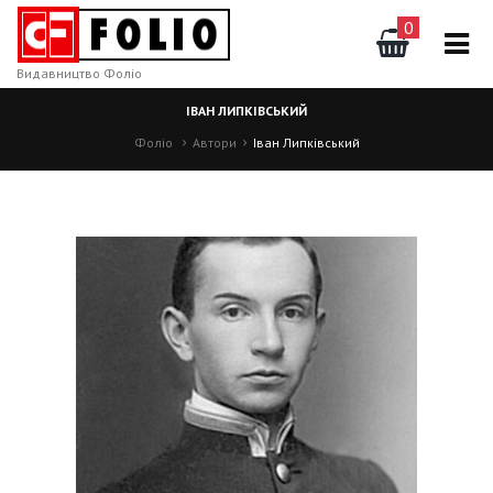
0
Видавництво Фоліо
ІВАН ЛИПКІВСЬКИЙ
Фоліо
Автори
Іван Липківський