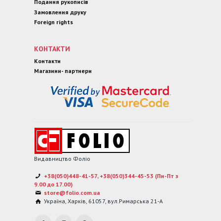
Подання рукописів
Замовлення друку
Foreign rights
КОНТАКТИ
Контакти
Магазини- партнери
Видавництво Фоліо
+38(050)448-41-57, +38(050)344-45-53 (Пн-Пт з
9.00 до 17.00)
store@folio.com.ua
Україна
,
Харків
,
61057
,
вул.Римарська 21-А