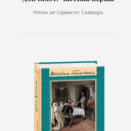
Мігель де Сервантес Сааведра