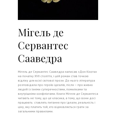
Мігель де
Сервантес
Сааведра
Мігель де Сервантес Сааведра написав «Дон Кіхота»
на початку XVII століття, і цей роман став точкою
відліку для всієї світової прози. До нього література
розповідала про героїв-ідеалів, після — про живих
людей із їхніми суперечностями, помилками та
внутрішніми конфліктами. Книги Мігеля де Сервантеса
читають не тому, що це класика, а тому, що вони досі
працюють: ставлять питання про ідеали, реальність і
ціну, яку платить той, хто відмовляється грати за
загальними правилами.