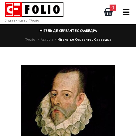
0
Видавництво Фоліо
МІГЕЛЬ ДЕ СЕРВАНТЕС СААВЕДРА
Фоліо
Автори
Мігель де Сервантес Сааведра