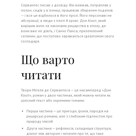
Сервантес писав з досвіду. Він воював, потрапляв у
полон, сидів у в'язниці, працював збирачем податків
— і все це відбилося в його прозі. Його персонажі не
абстракції, а люди з плоті й крові: Дон Кіхот, який
вирішив жити за законами рицарства в епоху, де
вони вже не діють, і Санчо Панса, приземлений
селянин, що поступово заражається ідеалізмом свого
господаря.
Що варто
читати
Твори Мігеля де Сервантеса — це насамперед «Дон
Кіхот», роман у двох частинах, який можна читати як
цілісний текст або окремими томами:
Перша частина — це пригоди, іронія, пародія на
рицарські романи, але з глибоким підтекстом про
природу ілюзій
Друга частина — рефлексія, складніша структура,
діалог між автором і читачем про те, що таке