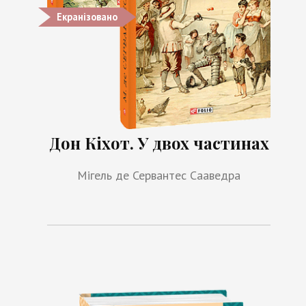
Екранізовано
Дон Кіхот. У двох частинах
Мігель де Сервантес Сааведра