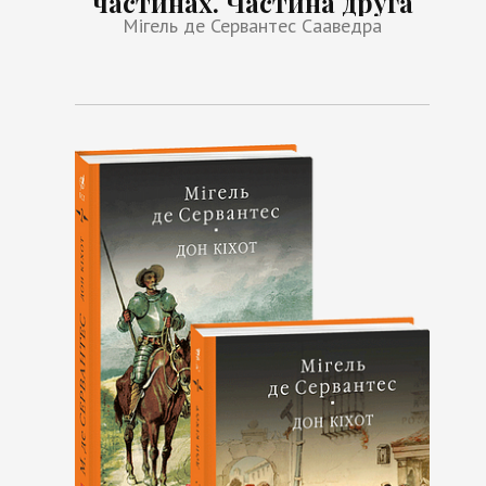
частинах. Частина друга
Мігель де Сервантес Сааведра