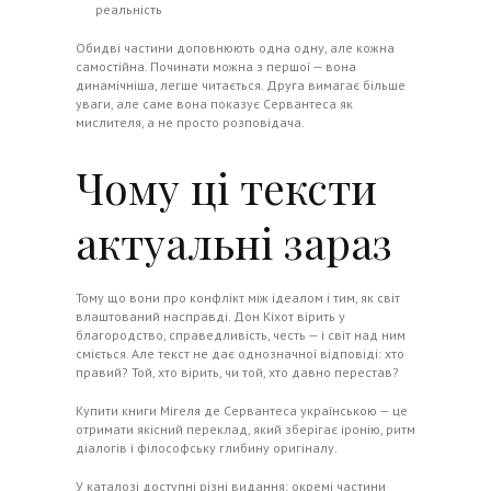
реальність
Обидві частини доповнюють одна одну, але кожна
самостійна. Починати можна з першої — вона
динамічніша, легше читається. Друга вимагає більше
уваги, але саме вона показує Сервантеса як
мислителя, а не просто розповідача.
Чому ці тексти
актуальні зараз
Тому що вони про конфлікт між ідеалом і тим, як світ
влаштований насправді. Дон Кіхот вірить у
благородство, справедливість, честь — і світ над ним
сміється. Але текст не дає однозначної відповіді: хто
правий? Той, хто вірить, чи той, хто давно перестав?
Купити книги Мігеля де Сервантеса українською — це
отримати якісний переклад, який зберігає іронію, ритм
діалогів і філософську глибину оригіналу.
У каталозі доступні різні видання: окремі частини