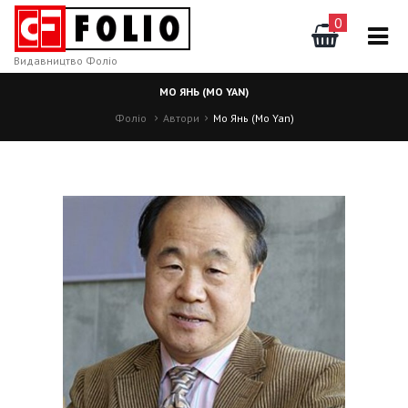
0
Видавництво Фоліо
МО ЯНЬ (MO YAN)
Фоліо
Автори
Мо Янь (Mo Yan)