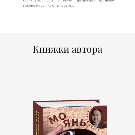
ґаолянових полів, і земля зрошується вогняно-
червоною горілкою та кров’ю…
Книжки автора