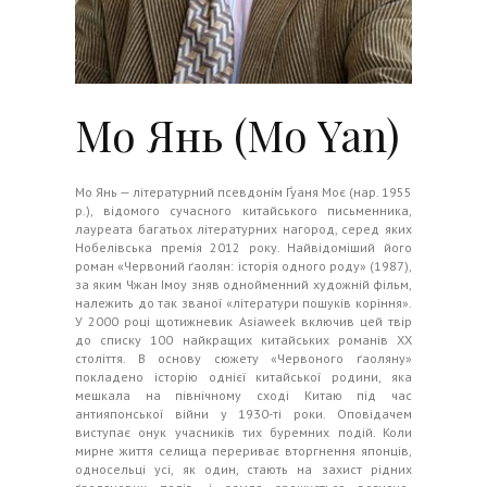
Мо Янь (Mo Yan)
Мо Янь — літературний псевдонім Ґуаня Моє (нар. 1955
р.), відомого сучасного китайського письменника,
лауреата багатьох літературних нагород, серед яких
Нобелівська премія 2012 року. Найвідоміший його
роман «Червоний ґаолян: історія одного роду» (1987),
за яким Чжан Імоу зняв однойменний художній фільм,
належить до так званої «літератури пошуків коріння».
У 2000 році щотижневик Asiaweek включив цей твір
до списку 100 найкращих китайських романів ХХ
століття. В основу сюжету «Червоного ґаоляну»
покладено історію однієї китайської родини, яка
мешкала на північному сході Китаю під час
антияпонської війни у 1930-ті роки. Оповідачем
виступає онук учасників тих буремних подій. Коли
мирне життя селища перериває вторгнення японців,
односельці усі, як один, стають на захист рідних