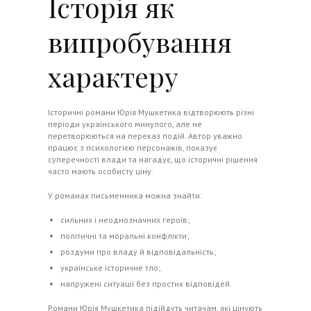
Історія як
випробування
характеру
Історичні романи Юрія Мушкетика відтворюють різні
періоди українського минулого, але не
перетворюються на переказ подій. Автор уважно
працює з психологією персонажів, показує
суперечності влади та нагадує, що історичні рішення
часто мають особисту ціну.
У романах письменника можна знайти:
сильних і неоднозначних героїв;
політичні та моральні конфлікти;
роздуми про владу й відповідальність;
українське історичне тло;
напружені ситуації без простих відповідей.
Романи Юрія Мушкетика підійдуть читачам, які цінують