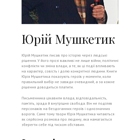
Юрій Мушкетик
Юрій Мушкетик писав про історію через людські
рішення. У його прозі важливі не лише війни, політичні
конфлікти чи зміна влади, а те, як ці події впливають
на характер, совість і долю конкретної людини. Книги
Юрія Мушкетика показують героїв у моменти, коли
правильний вибір не завжди очевидний, а за кожне
рішення доводиться платити.
Письменника цікавили влада, відповідальність,
пам’ять, зрада й внутрішня свобода. Він не поділяв
персонажів на бездоганних героїв і однозначних
ворогів. Саме тому твори Юрія Мушкетика читаються
як серйозна розмова про людину, яка намагається
зберегти себе під тиском обставин.