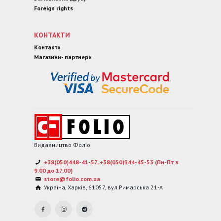
Foreign rights
КОНТАКТИ
Контакти
Магазини- партнери
Видавництво Фоліо
+38(050)448-41-57, +38(050)344-45-53 (Пн-Пт з
9.00 до 17.00)
store@folio.com.ua
Україна
,
Харків
,
61057
,
вул.Римарська 21-А