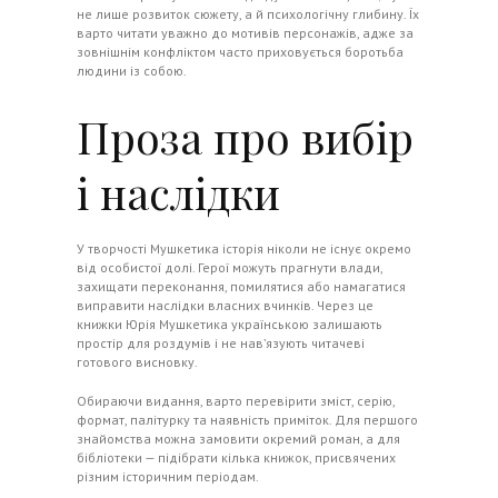
не лише розвиток сюжету, а й психологічну глибину. Їх
варто читати уважно до мотивів персонажів, адже за
зовнішнім конфліктом часто приховується боротьба
людини із собою.
Проза про вибір
і наслідки
У творчості Мушкетика історія ніколи не існує окремо
від особистої долі. Герої можуть прагнути влади,
захищати переконання, помилятися або намагатися
виправити наслідки власних вчинків. Через це
книжки Юрія Мушкетика українською залишають
простір для роздумів і не нав’язують читачеві
готового висновку.
Обираючи видання, варто перевірити зміст, серію,
формат, палітурку та наявність приміток. Для першого
знайомства можна замовити окремий роман, а для
бібліотеки — підібрати кілька книжок, присвячених
різним історичним періодам.