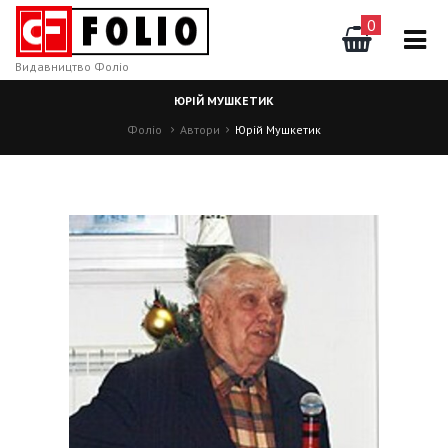
0
Видавництво Фоліо
ЮРІЙ МУШКЕТИК
Фоліо
Автори
Юрій Мушкетик