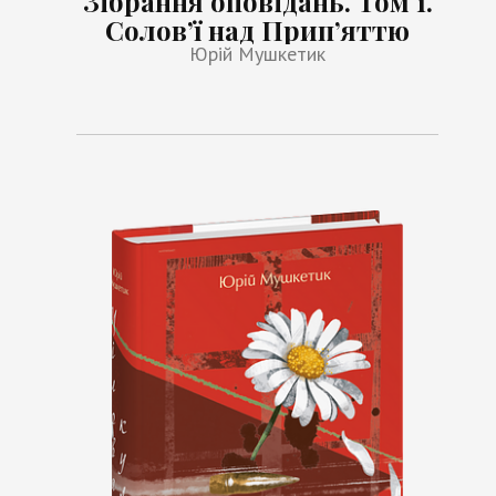
Зібрання оповідань. Том 1.
Солов’ї над Прип’яттю
Юрій Мушкетик