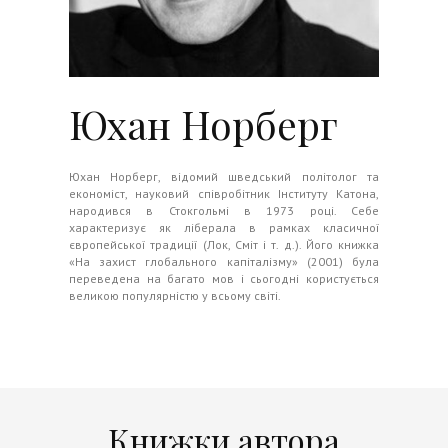
Юхан Норберг
Юхан Норберг, відомий шведський політолог та
економіст, науковий співробітник Інституту Катона,
народився в Стокгольмі в 1973 році. Себе
характеризує як ліберала в рамках класичної
європейської традиції (Лок, Сміт і т. д.). Його книжка
«На захист глобального капіталізму» (2001) була
переведена на багато мов і сьогодні користується
великою популярністю у всьому світі.
Книжки автора