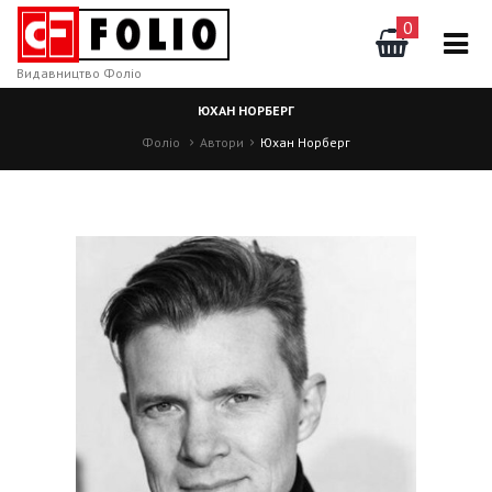
0
Видавництво Фоліо
ЮХАН НОРБЕРГ
Фоліо
Автори
Юхан Норберг