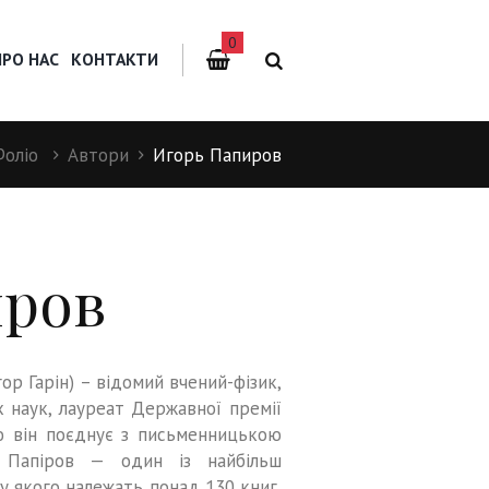
0
ПРО НАС
КОНТАКТИ
Фоліо
Автори
Игорь Папиров
иров
ор Гарін) – відомий вчений-фізик,
 наук, лауреат Державної премії
цю він поєднує з письменницькою
р Папіров — один із найбільш
у якого належать понад 130 книг,