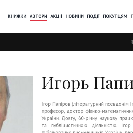
КНИЖКИ
АВТОРИ
АКЦІЇ
НОВИНИ
ПОДІЇ
ПОКУПЦЯМ
Игорь Пап
Ігор Папіров (літературний псевдонім Іг
професор, доктор фізико-математичних
України. Довгу, 60-річну наукову пра
та публіцистичною діяльністю. Іго
публікованих письменників України, пер