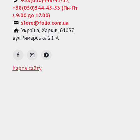
+38(050)448-41-57,
+38(050)344-45-53 (Пн-Пт
з 9.00 до 17.00)
store@folio.com.ua
Україна
,
Харків
,
61057
,
вул.Римарська 21-А
Карта сайту