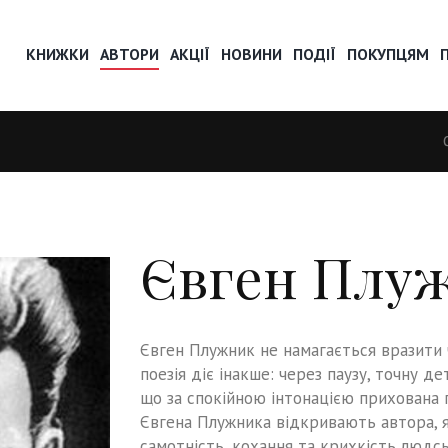
КНИЖКИ
АВТОРИ
АКЦІЇ
НОВИНИ
ПОДІЇ
ПОКУПЦЯМ
Євген Плу
Євген Плужник не намагається вразити 
поезія діє інакше: через паузу, точну де
що за спокійною інтонацією прихована 
Євгена Плужника відкривають автора, я
самотність, кохання та крихкість людсь