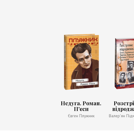
Недуга. Роман.
Розстр
П'єси
відродж
Кулі
Євген Плужник
Валер'ян Під
Налепи
Євген Плужни
Бойч
Куліш, Во
Підмоги