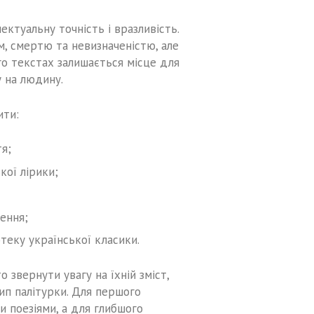
ктуальну точність і вразливість.
, смертю та невизначеністю, але
го текстах залишається місце для
у на людину.
ити:
тя;
кої лірики;
ення;
теку української класики.
 звернути увагу на їхній зміст,
тип палітурки. Для першого
и поезіями, а для глибшого