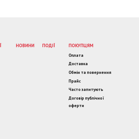
ка,
ий, Клим
к, К.
Липківський
ук,
ський
Ї
НОВИНИ
ПОДІЇ
ПОКУПЦЯМ
Оплата
Доставка
Обмін та повернення
Прайс
Часто запитують
Договір публічної
оферти