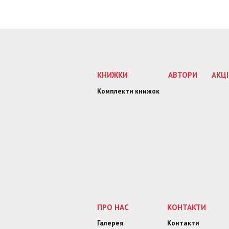
Падал
Свідзінськ
Плужни
Поліщук, Іван 
Поліщ
Свідзін
КНИЖКИ
АВТОРИ
АКЦІ
Комплекти книжок
ПРО НАС
КОНТАКТИ
Галерея
Контакти