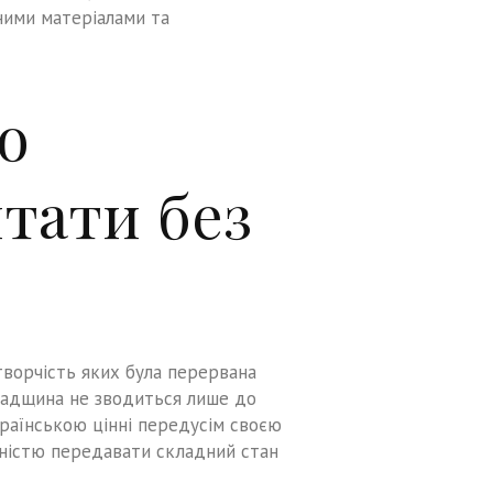
ними матеріалами та
о
тати без
творчість яких була перервана
падщина не зводиться лише до
країнською цінні передусім своєю
тністю передавати складний стан