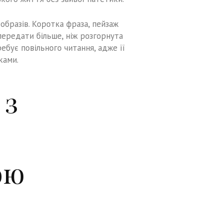
образів. Коротка фраза, пейзаж
ередати більше, ніж розгорнута
ебує повільного читання, адже її
ками.
 з
ою