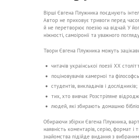
Вірші Євгена Плужника поєднують інтеле
Автор не приховує тривоги перед часом
й не перетворює поезію на відчай. У йо
ніжності, самоіронії та уважного погляд
Твори Євгена Плужника можуть зацікав
читачів української поезії ХХ століт
поціновувачів камерної та філософсь
студентів, викладачів і дослідників;
тих, хто вивчає Розстріляне відродж
людей, які збирають домашню бібліо
Обираючи збірки Євгена Плужника, варто
наявність коментарів, серію, формат і 
знайомства підійде видання з вибраним