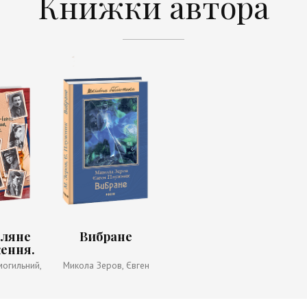
Книжки автора
іляне
Вибране
ення.
ш,
могильний,
Микола Зеров, Євген
нська-
к, Микола
Плужник
ук,
лодимир
льний,