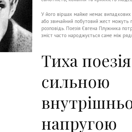
У його віршах майже немає випадкових 
або звичайний побутовий жест можуть п
розповідь. Поезія Євгена Плужника потр
зміст часто народжується саме між ряд
Тиха поезія
сильною
внутрішнь
напругою