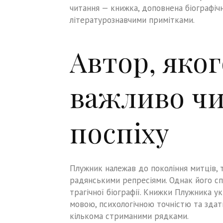
читання — книжка, доповнена біографіч
літературознавчими примітками.
Автор, яког
важливо чи
поспіху
Плужник належав до покоління митців, 
радянськими репресіями. Однак його с
трагічної біографії. Книжки Плужника у
мовою, психологічною точністю та зда
кількома стриманими рядками.