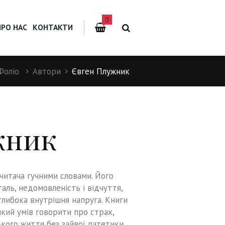
0
ПРО НАС
КОНТАКТИ
Фоліо
Автори
Євген Плужник
жник
читача гучними словами. Його
таль, недомовленість і відчуття,
глибока внутрішня напруга. Книги
кий умів говорити про страх,
кого життя без зайвої патетики.