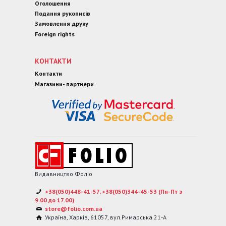
Оголошення
Подання рукописів
Замовлення друку
Foreign rights
КОНТАКТИ
Контакти
Магазини- партнери
Видавництво Фоліо
+38(050)448-41-57, +38(050)344-45-53 (Пн-Пт з
9.00 до 17.00)
store@folio.com.ua
Україна
,
Харків
,
61057
,
вул.Римарська 21-А