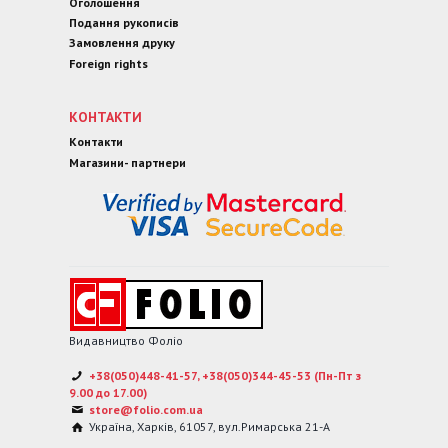
Оголошення
Подання рукописів
Замовлення друку
Foreign rights
КОНТАКТИ
Контакти
Магазини- партнери
Видавництво Фоліо
+38(050)448-41-57, +38(050)344-45-53 (Пн-Пт з
9.00 до 17.00)
store@folio.com.ua
Україна
,
Харків
,
61057
,
вул.Римарська 21-А