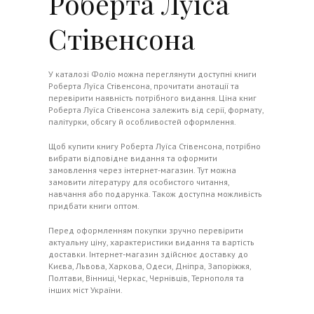
Роберта Луїса
Стівенсона
У каталозі
Фоліо
можна переглянути доступні книги
Роберта Луїса Стівенсона, прочитати анотації та
перевірити наявність потрібного видання. Ціна книг
Роберта Луїса Стівенсона залежить від серії, формату,
палітурки, обсягу й особливостей оформлення.
Щоб купити книгу Роберта Луїса Стівенсона, потрібно
вибрати відповідне видання та оформити
замовлення через інтернет-магазин. Тут можна
замовити літературу для особистого читання,
навчання або подарунка. Також доступна можливість
придбати книги оптом.
Перед оформленням покупки зручно перевірити
актуальну ціну, характеристики видання та вартість
доставки. Інтернет-магазин здійснює доставку до
Києва, Львова, Харкова, Одеси, Дніпра, Запоріжжя,
Полтави, Вінниці, Черкас, Чернівців, Тернополя та
інших міст України.