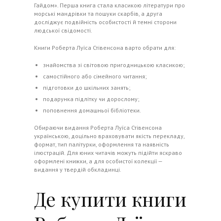
Гайдом». Перша книга стала класикою літератури про
морські мандрівки та пошуки скарбів, а друга
досліджує подвійність особистості й темні сторони
людської свідомості.
Книги Роберта Луїса Стівенсона варто обрати для:
знайомства зі світовою пригодницькою класикою;
самостійного або сімейного читання;
підготовки до шкільних занять;
подарунка підлітку чи дорослому;
поповнення домашньої бібліотеки.
Обираючи видання Роберта Луїса Стівенсона
українською, доцільно враховувати якість перекладу,
формат, тип палітурки, оформлення та наявність
ілюстрацій. Для юних читачів можуть підійти яскраво
оформлені книжки, а для особистої колекції —
видання у твердій обкладинці.
Де купити книги