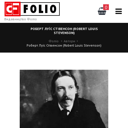
0
Видавництво Фоліо
РОБЕРТ ЛУЇС СТІВЕНСОН (ROBERT LOUIS
STEVENSON)
Фоліо
Автори
Роберт Луїс Стівенсон (Robert Louis Stevenson)