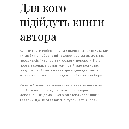
Для кого
підійдуть книги
автора
Купити книги Роберта Луїса Стівенсона варто читачам,
які люблять небезпечні подорожі, загадки, сильних
персонажів і несподівані сюжетні повороти. Його
проза захоплює розвитком подій, але водночас
порушує серйозні питання про відповідальність,
людські слабкості та наслідки зробленого вибору.
Книжки Стівенсона можуть стати вдалим початком
знайомства з пригодницькою літературою або
доповненням домашньої бібліотеки класичними
творами, що не втрачають актуальності з часом.