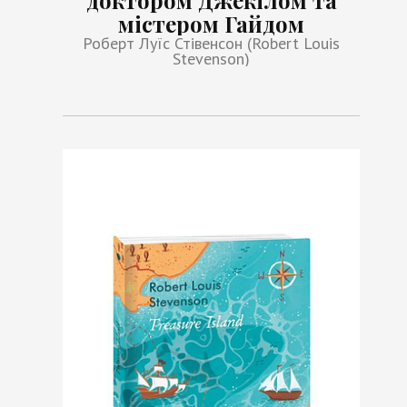
доктором Джекілом та
містером Гайдом
Роберт Луїс Стівенсон (Robert Louis
Stevenson)