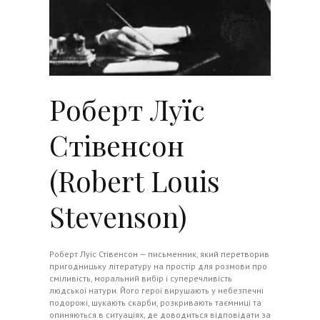
Роберт Луїс
Стівенсон
(Robert Louis
Stevenson)
Роберт Луїс Стівенсон — письменник, який перетворив
пригодницьку літературу на простір для розмови про
сміливість, моральний вибір і суперечливість
людської натури. Його герої вирушають у небезпечні
подорожі, шукають скарби, розкривають таємниці та
опиняються в ситуаціях, де доводиться відповідати за