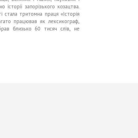
о історії запорізького козацтва.
і стала тритомна праця «Історія
багато працював як лексикограф,
брав близько 60 тисяч слів, не