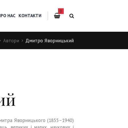
0
ПРО НАС
КОНТАКТИ
Автори
Дмитро Яворницький
ий
Дмитра Яворницького (1855–1940)
ць, великих і малих, наукових і