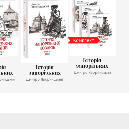
Комплект
Історія
запорізьких
рія
Історія
козаків в 3-х
зьких
запорізьких
Дмитро Яворницький
томах
Книга 2
козаків. Книга 3
рницький
Дмитро Яворницький