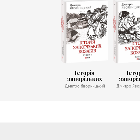
Історія
Істо
запорізьких
запорі
козаків. Книга 1
козаків. 
Дмитро Яворницький
Дмитро Яво