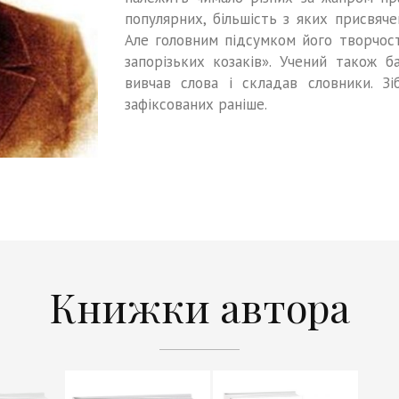
популярних, більшість з яких присвячен
Але головним підсумком його творчост
запорізьких козаків». Учений також 
вивчав слова і складав словники. Зі
зафіксованих раніше.
Книжки автора