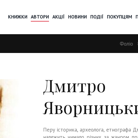
КНИЖКИ
АВТОРИ
АКЦІЇ
НОВИНИ
ПОДІЇ
ПОКУПЦЯМ
Фоліо
Дмитро
Яворницьк
Перу історика, археолога, етнографа 
належить чимало різних за жанром пра