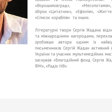
«Ворошиловград», «Месопотамі
збірок «Цитатник», «Ефіопія», «Життя
«Список кораблів» та інших.
Літературні твори Сергія Жадана відз
та міжнародними нагородами, перекл
зробивши автора одним із найвід
письменників. Сергій Жадан активний 
України та учасник мультимедійних мист
заснував «Благодійний фонд Сергія Жа
ФМ», «Радіо НВ».