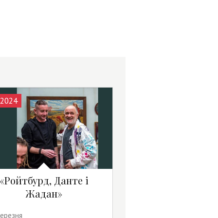
.2024
«Ройтбурд, Данте і
Жадан»
березня