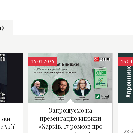
1)
15.01.2025
13.04
Запрошуємо на
:
презентацію книжки
ижки
«Харків. 17 розмов про
«Арії
28 