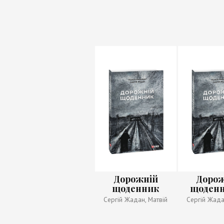
Дорожній
Доро
щоденник
щоденн
пошкодж
Сергій Жадан, Матвій
Сергій Жада
Вайсберг
Вайсб