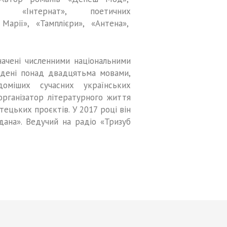
я», «Інтернат», поетичних
 Марії», «Тамплієри», «Антена»,
начені численними національними
адені понад двадцятьма мовами,
оміших сучасних українських
організатор літературного життя
ецьких проєктів. У 2017 році він
дана». Ведучий на радіо «Тризуб