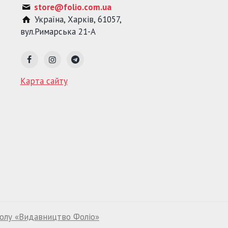
store@folio.com.ua
Україна
,
Харків
,
61057
,
вул.Римарська 21-А
Карта сайту
волу «Видавництво Фоліо»