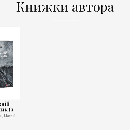
Книжки автора
жній
ик (з
енням)
н, Матвій
ерг