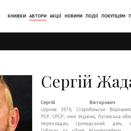
КНИЖКИ
АВТОРИ
АКЦІЇ
НОВИНИ
ПОДІЇ
ПОКУПЦЯМ
Сергій Жад
Сергій Вікторови
серпня 1974, Старобільськ Ворошило
РСР, СРСР; нині Україна, Луганська об
перекладач, громадський діяч,
Собаки» та «Лінія Маннергейма».