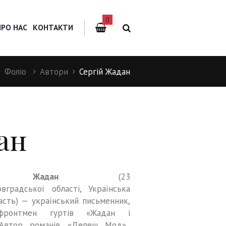
0
ПРО НАС
КОНТАКТИ
Фоліо
Автори
Сергій Жадан
ан
ч Жадан
(23
вградської області, Українська
ласть) — український письменник,
 фронтмен гуртів «Жадан і
 Автор романів «Депеш Мод»,