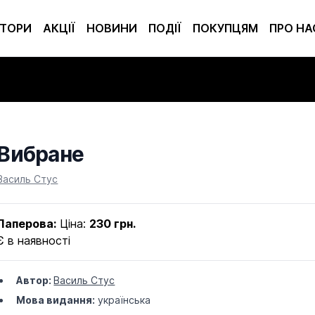
ТОРИ
АКЦІЇ
НОВИНИ
ПОДІЇ
ПОКУПЦЯМ
ПРО НА
Вибране
Product information
Василь Стус
Паперова:
Ціна:
230 грн.
Є в наявності
Автор:
Василь Стус
Мова видання:
українська