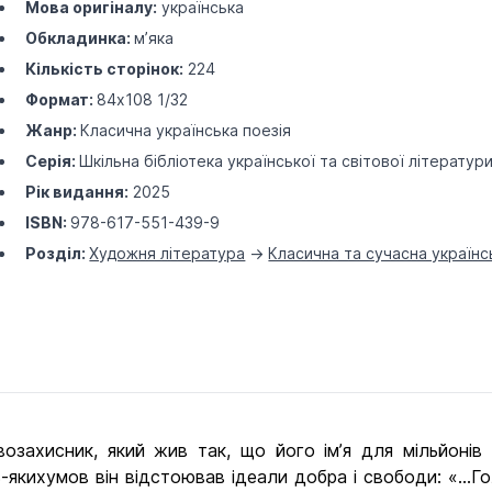
Мова оригіналу:
українська
Обкладинка:
м’яка
Кількість сторінок:
224
Формат:
84х108 1/32
Жанр:
Класична українська поезія
Серія:
Шкільна бібліотека української та світової літератури 
Рік видання:
2025
ISBN:
978-617-551-439-9
Розділ:
Художня література
->
Класична та сучасна українс
захисник, який жив так, що його ім’я для мільйонів 
ь-якихумов він відстоював ідеали добра і свободи: «...Г