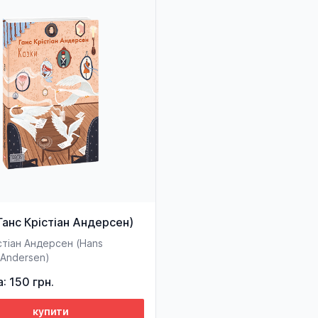
Ганс Крістіан Андерсен)
стіан Андерсен (Hans
n Andersen)
а: 150 грн.
купити