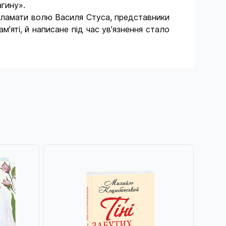
агину».
б зламати волю Василя Стуса, представники
’яті, й написане під час ув’язнення стало