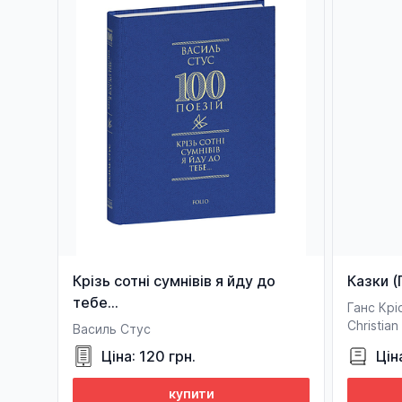
Крізь сотні сумнівів я йду до
Казки (
тебе...
Ганс Крі
Christia
Василь Стус
Ціна: 120 грн.
Цін
купити