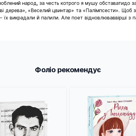
гноблений народ, за честь котрого я мушу обставатидо з
имові дерева», «Веселий цвинтар» та «Палімпсести». Що
х викрадали й палили. Але поет відновлюваввірші з пам
Фоліо рекомендує