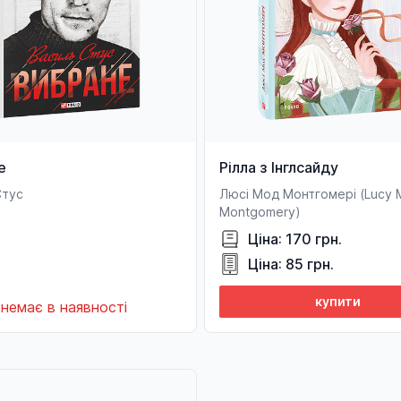
е
Рілла з Інглсайду
Стус
Люсі Мод Монтгомері (Lucy 
Montgomery)
Ціна: 170 грн.
Ціна: 85 грн.
купити
немає в наявності