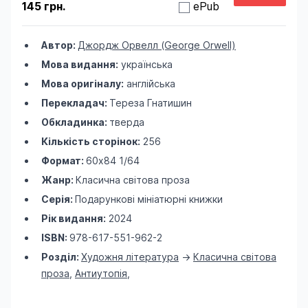
145 грн.
ePub
Автор:
Джордж Орвелл (George Orwell)
Мова видання:
українська
Мова оригіналу:
англійська
Перекладач:
Тереза Гнатишин
Обкладинка:
тверда
Кількість сторінок:
256
Формат:
60х84 1/64
Жанр:
Класична світова проза
Серія:
Подарункові мініатюрні книжки
Рік видання:
2024
ISBN:
978-617-551-962-2
Розділ:
Художня література
->
Класична світова
проза
,
Антиутопія
,