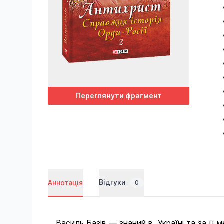
Переглянути фрагмент
Відгуки
Аннотація
0
Василь Базів — знаний в Україні та за її 