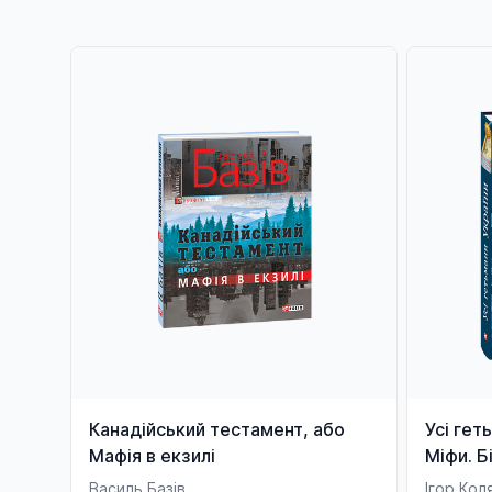
Канадійський тестамент, або
Усі гет
Мафія в екзилі
Міфи. Б
Василь Базів
Ігор Кол