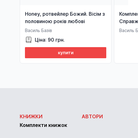
Honey, ротвейлер Божий. Вісім з
Компле
половиною років любові
Справжн
Том 1-3
Василь Базів
Василь Б
Ціна: 90 грн.
купити
КНИЖКИ
АВТОРИ
Комплекти книжок