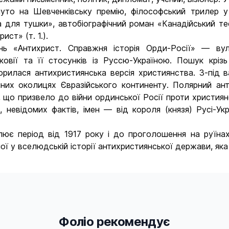
уто на Шевченківську премію, філософський трилер у
 для тушки», автобіографічний роман «Канадійський тес
ст» (т. 1.).
ь «Антихрист. Справжня історія Орди-Росії» — вулк
овії та її стосунків із Руссю-Україною. Пошук кріз
орилася антихристиянська версія християнства. З-під 
чних околицях Євразійського континенту. Полярний ан
ї, що призвело до війни ординської Росії проти християн
, невідомих фактів, імен — від короля (князя) Русі-
є період від 1917 року і до проголошення на руїнах
ї у вселюдській історії антихристиянської держави, яка
Фоліо рекомендує