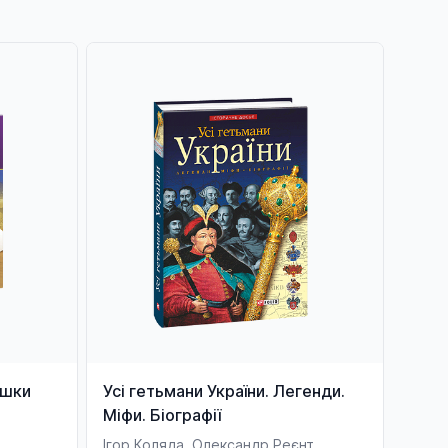
ушки
Усі гетьмани України. Легенди.
Міфи. Біографії
Ігор Коляда, Олександр Реєнт