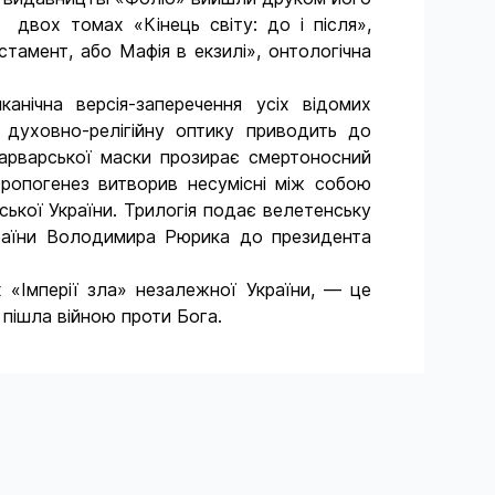
 двох томах «Кінець світу: до і після»,
тамент, або Мафія в екзилі», онтологічна
анічна версія-заперечення усіх відомих
ь духовно-релігійну оптику приводить до
варварської маски прозирає смертоносний
тропогенез витворив несумісні між собою
ської України. Трилогія подає велетенську
України Володимира Рюрика до президента
 «Імперії зла» незалежної України, — це
 пішла війною проти Бога.