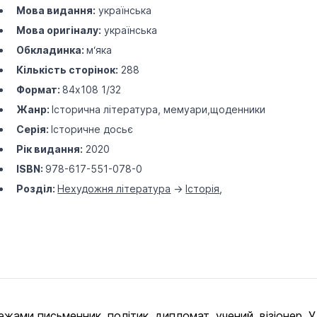
Мова видання:
українська
Мова оригіналу:
українська
Обкладинка:
м‘яка
Кількість сторінок:
288
Формат:
84х108 1/32
Жанр:
Історична література, мемуари,щоденники
Серія:
Історичне досьє
Рік видання:
2020
ISBN:
978-617-551-078-0
Розділ:
Нехудожня література
->
Історія
,
межами письменник, політик, дипломат, учений, візіонер