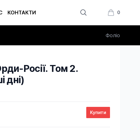
С
КОНТАКТИ
0
Книжки в кош
Фоліо
рди-Росії. Том 2.
і дні)