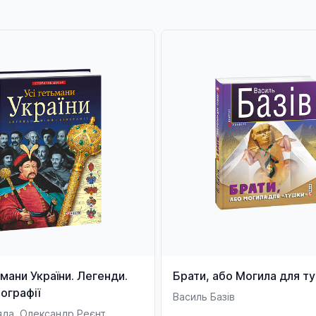
ьмани України. Легенди.
Брати, або Могила для т
іографії
Василь Базів
яда, Олександр Реєнт