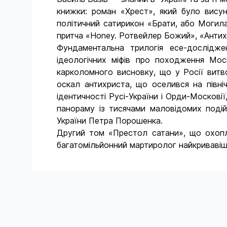
книжки: роман «Хрест», який було висун
політичний сатирикон «Брати, або Могила
притча «Honey. Ротвейлер Божий», «Антихри
Фундаментальна трилогія есе-досліджен
ідеологічних міфів про походження Моск
карколомного висновку, що у Росії витв
оскал антихриста, що оселився на півні
ідентичності Русі-України і Орди-Москові
панораму із тисячами маловідомих подій
України Петра Порошенка.
Другий том «Престол сатани», що охоплю
багатомільйонний мартиролог найкривавішо