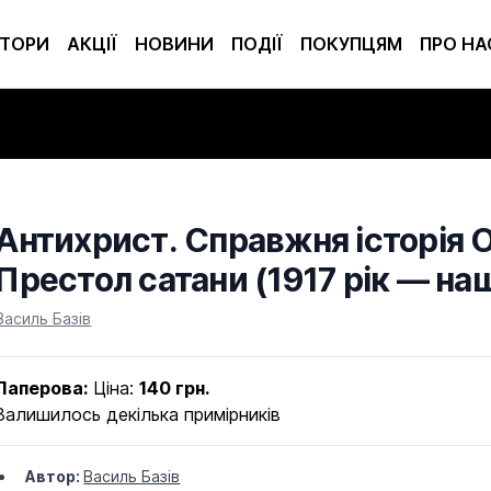
ТОРИ
АКЦІЇ
НОВИНИ
ПОДІЇ
ПОКУПЦЯМ
ПРО НА
Антихрист. Справжня історія О
Престол сатани (1917 рік — наш
Product information
Василь Базів
Паперова:
Ціна:
140 грн.
Залишилось декілька примірників
Автор:
Василь Базів