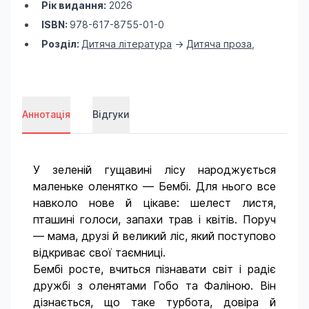
Рік видання:
2026
ISBN:
978-617-8755-01-0
Розділ:
Дитяча література
->
Дитяча проза
,
Аннотація
Відгуки
У зеленій гущавині лісу народжується
маленьке оленятко — Бембі. Для нього все
навколо нове й цікаве: шелест листя,
пташині голоси, запахи трав і квітів. Поруч
— мама, друзі й великий ліс, який поступово
відкриває свої таємниці.
Бембі росте, вчиться пізнавати світ і радіє
дружбі з оленятами Гобо та Фаліною. Він
дізнається, що таке турбота, довіра й