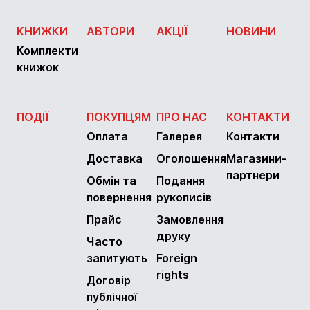
КНИЖКИ
АВТОРИ
АКЦІЇ
НОВИНИ
Комплекти
книжок
ПОДІЇ
ПОКУПЦЯМ
ПРО НАС
КОНТАКТИ
Оплата
Галерея
Контакти
Доставка
Оголошення
Магазини-
партнери
Обмін та
Подання
повернення
рукописів
Прайс
Замовлення
друку
Часто
запитують
Foreign
rights
Договір
публічної