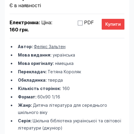
Є в наявності
Електронна:
Ціна:
PDF
160 грн.
Автор:
Фелікс Зальтен
Мова видання:
українська
Мова оригіналу:
німецька
Перекладач:
Тетяна Короляк
Обкладинка:
тверда
Кількість сторінок:
160
Формат:
60х90 1/16
Жанр:
Дитяча література для середнього
шкільного віку
Серія:
Шкільна бібліотека української та світової
літератури (джуніор)