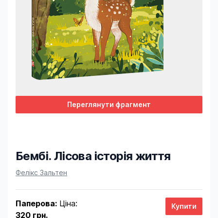
Переглянути фрагмент
Бембі. Лісова історія життя
Product information
Фелікс Зальтен
Паперова:
Ціна:
320 грн.