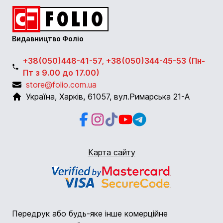
Видавництво Фоліо
+38(050)448-41-57, +38(050)344-45-53 (Пн-
Пт з 9.00 до 17.00)
store@folio.com.ua
Україна
,
Харків
,
61057
,
вул.Римарська 21-А
Facebook
Instagram
Instagram
Youtube
Telegram
Карта сайту
Передрук або будь-яке інше комерційне