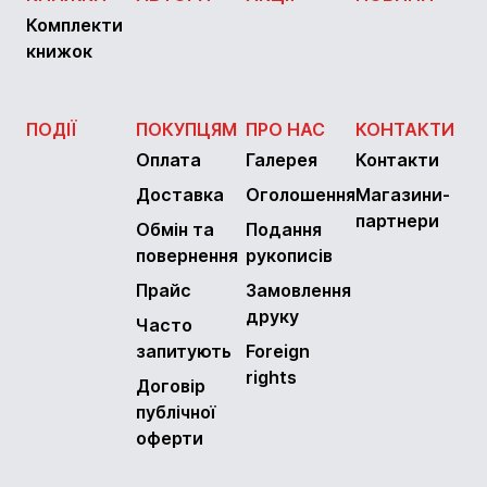
Комплекти
книжок
ПОДІЇ
ПОКУПЦЯМ
ПРО НАС
КОНТАКТИ
Оплата
Галерея
Контакти
Доставка
Оголошення
Магазини-
партнери
Обмін та
Подання
повернення
рукописів
Прайс
Замовлення
друку
Часто
запитують
Foreign
rights
Договір
публічної
оферти