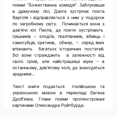
поеми "Божественна комедія". Заблукавши
в дрімучому лісі, Данте зустрічає поета
Вергілія і відправляється з ним у подорож
по загробному світу. Починається вона з
дев'яти кіл Пекла, де поети зустрічають
грішників – злодіїв, ґвалтівників, вбивць і
самогубців, єретиків, обжер, – серед яких
впізнають багатьох історичних постатей.
Всі вони страждають в залежності від
своїх гріхів, але найстрашніші муки – в
останньому, дев'ятому колі, де знаходяться
зрадники...
Текст книги подається італійською та
українською мовою в перекладі Євгена
Дроб’язка. Глави поеми проілюстровані
картинами Олександра Ройтбурда.