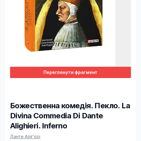
Переглянути фрагмент
Божественна комедія. Пекло. La
Divina Commedia Di Dante
Alighieri. Inferno
Product information
Данте Аліг’єрі