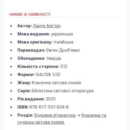
немає в наявності
Автор:
Данте Аліг’єрі
Мова видання:
українська
Мова оригіналу:
італійська
Перекладач:
Євген Дроб’язко
Обкладинка:
тверда
Кількість сторінок:
512
Формат:
84х108 1/32
Жанр:
Класична світова поезія
Серія:
Бібліотека світової літератури
Рік видання:
2025
ISBN:
978-617-551-634-8
Розділ:
Художня література
->
Класична та
сучасна світова поезія
,