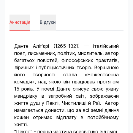
Аннотація
Відгуки
Данте Аліг'єрі (1265–1321) — італійський
поет, письменник, політик, мислитель, автор
багатьох повістей, філософських трактатів,
ліричних і публіцистичних творів. Вершиною
його творчості стала «Божественна
комедія», над якою він працював протягом
15 років. У поемі Данте описує свою уявну
мандрівку в загробний світ, зображаючи
життя душ у Пеклі, Чистилищі й Раї. Автор
намагається донести, що за всі земні діяння
кожен отримає відплату в потойбічному
житті.
"Пекло" - перша частина всесвітньо відомої