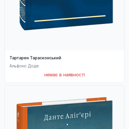
Тартарен Тарасконський
Альфонс Доде
немає в наявності