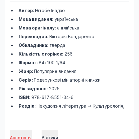
Автор:
Нітобе Інадзо
Мова видання:
українська
Мова оригіналу:
англійська
Перекладач:
Вікторія Бондаренко
Обкладинка:
тверда
Кількість сторінок:
256
Формат:
84х100 1/64
Жанр:
Популярне видання
Серія:
Подарункові мініатюрні книжки
Рік видання:
2025
ISBN:
978-617-8551-34-6
Розділ:
Нехудожня література
->
Культурологія
,
Аннотація
Відгуки