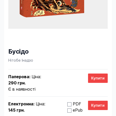
Бусідо
Product information
Нітобе Інадзо
Паперова:
Ціна:
290 грн.
Є в наявності
Електронна:
Ціна:
PDF
145 грн.
ePub