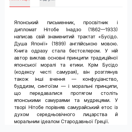
Японський письменник, просвітник і
дипломат Нітобе Інадзо (1862—1933)
написав свій знаменитий трактат «Бусідо.
Душа Японії» (1899) англійською мовою.
Книга одразу стала бестселером. У ній
автор виклав основні принципи традиційної
японської моралі та етики. Крім Бусідо
(кодексу честі самурая), він розглянув
також інші вчення — конфуціанство,
буддизм, синтоїзм — і моральні принципи,
що передавалися протягом століть
японськими самураями та мудрецями. У
творі Нітобе порівняв самурайський етос із
духом середньовічного лицарства й
моральним ідеалом Стародавньої Греції.