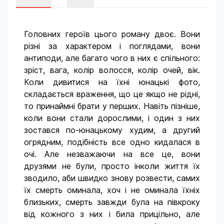
Головних героїв цього роману двоє. Вони
різні за характером і поглядами, вони
антиподи, але багато чого в них є спільного:
зріст, вага, колір волосся, колір очей, вік.
Коли дивитися на їхні юнацькі фото,
складається враження, що це якщо не рідні,
то принаймні брати у перших. Навіть пізніше,
коли вони стали дорослими, і один з них
зостався по-юнацькому худим, а другий
огрядним, подібність все одно кидалася в
очі. Але незважаючи на все це, вони
друзями не були, просто інколи життя їх
зводило, аби швидко знову розвести, самих
їх смерть оминала, хоч і не оминала їхніх
близьких, смерть завжди була на півкроку
від кожного з них і била прицільно, але