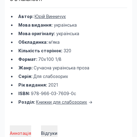
Автор:
Юрій Винничук
Мова видання:
українська
Мова оригіналу:
українська
Обкладинка:
м'яка
Кількість сторінок:
320
Формат:
70х100 1/8
Жанр:
Сучасна українська проза
Серія:
Для слабозорих
Рік видання:
2021
ISBN:
978-966-03-7609-0с
Розділ:
Книжки для слабозорих
->
Аннотація
Відгуки