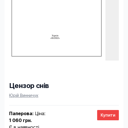
Цензор снів
Product information
Юрій Винничук
Паперова:
Ціна:
1 060 грн.
Є в наявності