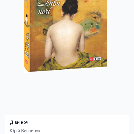
Діви ночі
Юрій Винничук