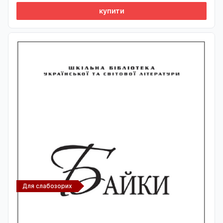
купити
Для слабозорих