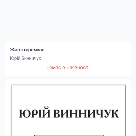
Житіє гаремноє
Юрій Винничук
немає в наявності