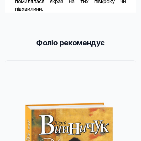
помилялася якраз на тих півкроку чи
півхвилини.
Фоліо рекомендує