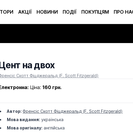
ТОРИ
АКЦІЇ
НОВИНИ
ПОДІЇ
ПОКУПЦЯМ
ПРО НА
Цент на двох
Product information
Френсіс Скотт Фіцджеральд (F. Sсott Fitzgerald)
Електронна:
Ціна:
160 грн.
Автор:
Френсіс Скотт Фіцджеральд (F. Sсott Fitzgerald)
Мова видання:
українська
Мова оригіналу:
англійська