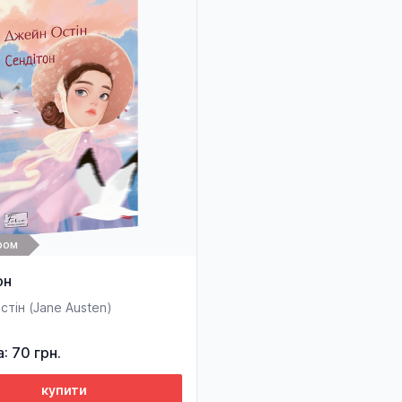
ром
он
тін (Jane Austen)
а: 70 грн.
купити