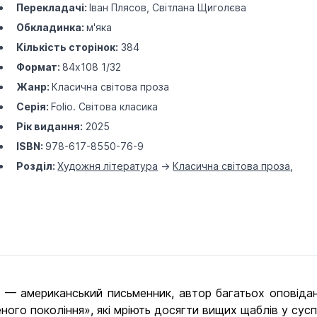
Перекладачі:
Іван Плясов, Світлана Щиголєва
Обкладинка:
м'яка
Кількість сторінок:
384
Формат:
84х108 1/32
Жанр:
Класична світова проза
Серія:
Folio. Світова класика
Рік видання:
2025
ISBN:
978-617-8550-76-9
Розділ:
Художня література
->
Класична світова проза
,
— американський письменник, автор багатьох оповідань
ого покоління», які мріють досягти вищих щаблів у суспі