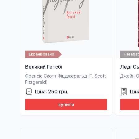
Екранізовано
Незаба
Великий Гетсбі
Леді С
Френсіс Скотт Фіцджеральд (F. Sсott
Джейн Ос
Fitzgerald)
Ціна: 250 грн.
Цін
купити