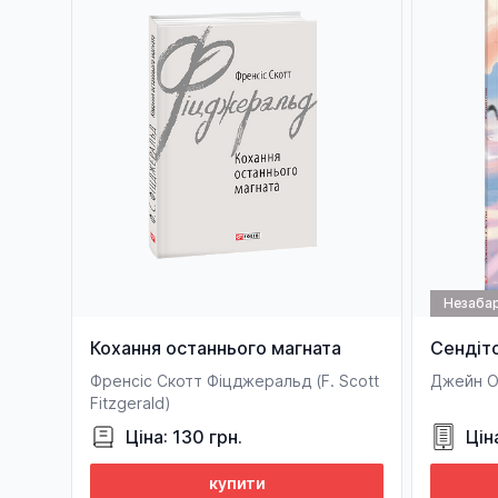
Незаба
Кохання останнього магната
Сендіт
Френсіс Скотт Фіцджеральд (F. Sсott
Джейн Ос
Fitzgerald)
Ціна: 130 грн.
Цін
купити