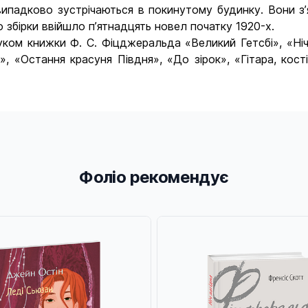
випадково зустрічаються в покинутому будинку. Вони з’
 збірки ввійшло п’ятнадцять новел початку 1920-х.
ом книжки Ф. С. Фіцджеральда «Великий Гетсбі», «Ніч 
», «Остання красуня Півдня», «До зірок», «Гітара, кост
Фоліо рекомендує