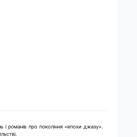
 і романів про покоління «епохи джазу».
льстві.