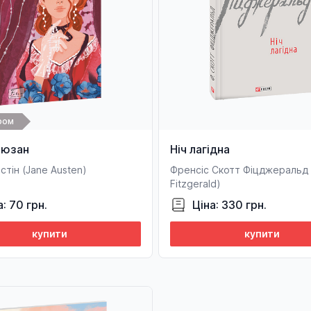
ром
ьюзан
Ніч лагідна
тін (Jane Austen)
Френсіс Скотт Фіцджеральд (
Fitzgerald)
а: 70 грн.
Ціна: 330 грн.
купити
купити