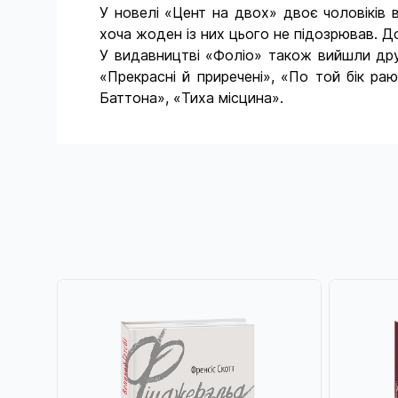
У новелі «Цент на двох» двоє чоловіків 
хоча жоден із них цього не підозрював. До
У видавництві «Фоліо» також вийшли друк
«Прекрасні й приречені», «По той бік раю
Баттона», «Тиха місцина».