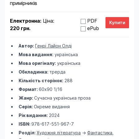
примірників
Електронна:
Ціна:
PDF
220 грн.
ePub
Автор:
Генрі Лайон Олді
Мова видання:
українська
Мова оригіналу:
українська
Обкладинка:
трерда
Кількість сторінок:
288
Формат:
60х90 1/16
Жанр:
Сучасна українська проза
Серія:
Окреме видання
Рік видання:
2024
ISBN:
978-617-551-967-7
Розділ:
Художня література
->
Фантастика
,