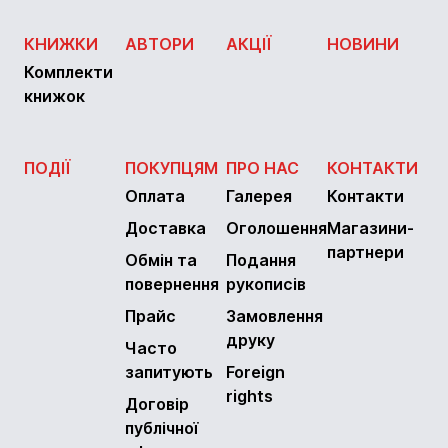
КНИЖКИ
АВТОРИ
АКЦІЇ
НОВИНИ
Комплекти
книжок
ПОДІЇ
ПОКУПЦЯМ
ПРО НАС
КОНТАКТИ
Оплата
Галерея
Контакти
Доставка
Оголошення
Магазини-
партнери
Обмін та
Подання
повернення
рукописів
Прайс
Замовлення
друку
Часто
запитують
Foreign
rights
Договір
публічної