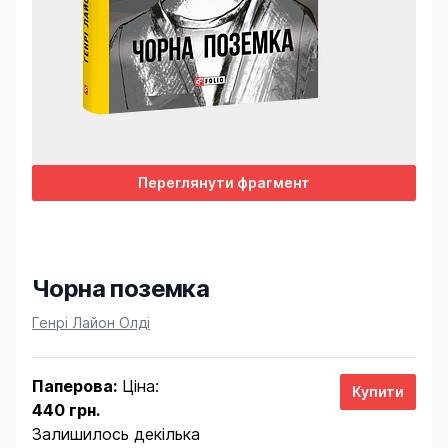
Переглянути фрагмент
Чорна поземка
Product information
Генрі Лайон Олді
Паперова:
Ціна:
440 грн.
Залишилось декілька