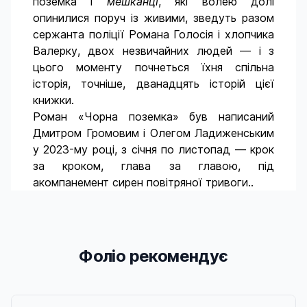
поземка і
мешканці
, які волею долі
опинилися поруч із живими, зведуть разом
сержанта поліції Романа Голосія і хлопчика
Валерку, двох незвичайних людей — і з
цього моменту почнеться їхня спільна
історія, точніше, дванадцять історій цієї
книжки.
Роман «Чорна поземка» був написаний
Дмитром Громовим і Олегом Ладиженським
у 2023-му році, з січня по листопад — крок
за кроком, глава за главою, під
акомпанемент сирен повітряної тривоги..
Фоліо рекомендує