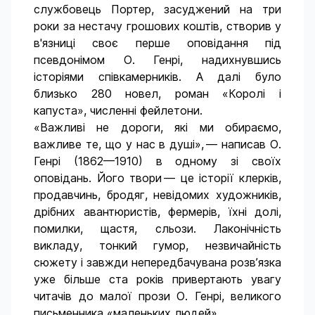
службовець Портер, засуджений на три
роки за нестачу грошових коштів, створив у
в'язниці своє перше оповідання під
псевдонімом О. Генрі, надихнувшись
історіями співкамерників. А далі було
близько 280 новел, роман «Королі і
капуста», численні фейлетони.
«Важливі не дороги, які ми обираємо,
важливе те, що у нас в душі», — написав О.
Генрі (1862—1910) в одному зі своїх
оповідань. Його твори — це історії клерків,
продавчинь, бродяг, невідомих художників,
дрібних авантюристів, фермерів, їхні долі,
помилки, щастя, сльози. Лаконічність
викладу, тонкий гумор, незвичайність
сюжету і завжди непередбачувана розв’язка
уже більше ста років привертають увагу
читачів до малої прози О. Генрі, великого
письменника «маленьких людей».