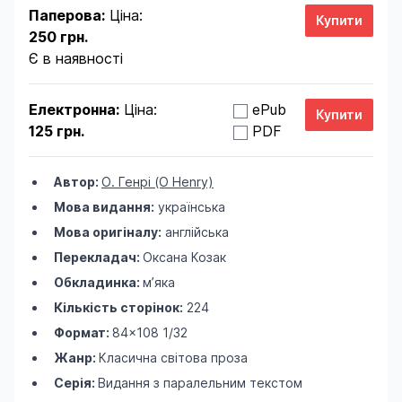
Паперова:
Ціна:
250 грн.
Є в наявності
Електронна:
Ціна:
ePub
125 грн.
PDF
Автор:
О. Генрі (O Henry)
Мова видання:
українська
Мова оригіналу:
англійська
Перекладач:
Оксана Козак
Обкладинка:
м’яка
Кількість сторінок:
224
Формат:
84×108 1/32
Жанр:
Класична світова проза
Серія:
Видання з паралельним текстом