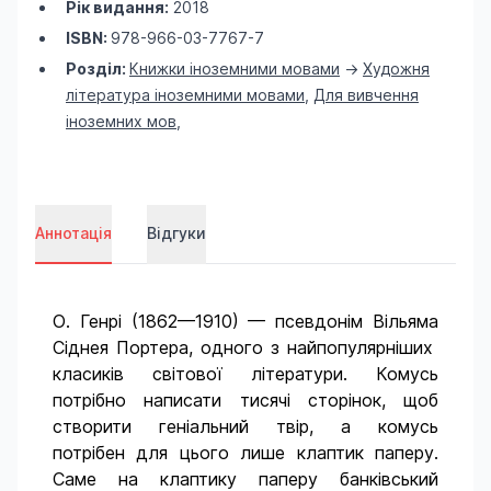
Рік видання:
2018
ISBN:
978-966-03-7767-7
Розділ:
Книжки іноземними мовами
->
Художня
література іноземними мовами
,
Для вивчення
іноземних мов
,
Аннотація
Відгуки
О. Генрі (1862—1910) — псевдонім Вільяма
Сіднея Портера, одного з найпопулярніших
класиків світової літератури. Комусь
потрібно написати тисячі сторінок, щоб
створити геніальний твір, а комусь
потрібен для цього лише клаптик паперу.
Саме на клаптику паперу банківський