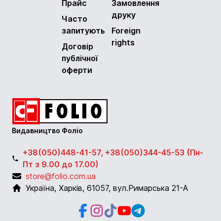
Прайс
Замовлення
друку
Часто
запитують
Foreign
rights
Договір
публічної
оферти
Видавництво Фоліо
+38(050)448-41-57, +38(050)344-45-53 (Пн-
Пт з 9.00 до 17.00)
store@folio.com.ua
Україна
,
Харків
,
61057
,
вул.Римарська 21-А
Facebook
Instagram
Instagram
Youtube
Telegram