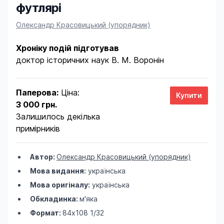
футлярі
Product information
Олександр Красовицький (упорядник)
Хроніку подій підготував
доктор історичних наук В. М. Воронін
Паперова:
Ціна:
3 000 грн.
Залишилось декілька
примірників
Автор:
Олександр Красовицький (упорядник)
Мова видання:
українська
Мова оригіналу:
українська
Обкладинка:
м'яка
Формат:
84х108 1/32