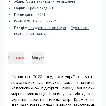
Жанр:
Суспільно-політичне видання
Серія:
Окреме видання
Рік видання:
2023
ISBN:
978-617-551-397-2
Розділ:
Нехудожня література
->
Суспільно-
політична література
,
Аннотація
Відгуки
24 лютого 2022 року, коли українські міста
прокинулись від вибухів, ворог планував
«блискавично» підкорити країну, вбиваючи
мирних мешканців і знищуючи міста, але
українці героїчно чинили опір. Кремль не
зміг реалізувати план швидкого захоплення