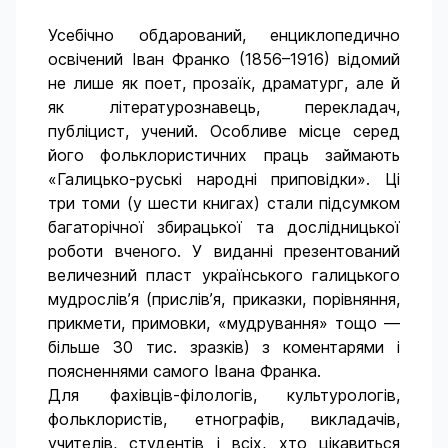
Усебічно обдарований, енциклопедично
освічений Іван Франко (1856–1916) відомий
не лише як поет, прозаїк, драматург, але й
як літературознавець, перекладач,
публіцист, учений. Особливе місце серед
його фольклористичних праць займають
«Галицько-руські народні приповідки». Ці
три томи (у шести книгах) стали підсумком
багаторічної збирацької та дослідницької
роботи вченого. У виданні презентований
величезний пласт українського галицького
мудрослів’я (прислів’я, приказки, порівняння,
прикмети, примовки, «мудрування» тощо —
більше 30 тис. зразків) з коментарями і
поясненнями самого Івана Франка.
Для фахівців-філологів, культурологів,
фольклористів, етнографів, викладачів,
учителів, студентів і всіх, хто цікавиться