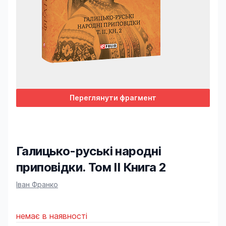
Переглянути фрагмент
Галицько-руські народні
приповідки. Том ІІ Книга 2
Product information
Іван Франко
немає в наявності