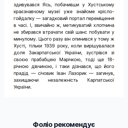
здивувався Ясь, побачивши у Хустському
краєзнавчому музеї уже знайоме крісло-
гойдалку — загадковий портал переміщення
в часі. І, звичайно ж, метикуватий хлопчина
не збирався втрачати свій шанс побувати у
минулому. Цього разу він опинився у тому ж
Хусті, тільки 1939 року, коли вирішувалася
доля Закарпатської України, зустрівся зі
своєю прабабцею Марічкою, тоді ще 18-
річною дівчиною, і таки дізнався, що його
прадід — січовик Іван Лазорик — загинув,
захищаючи незалежність Карпатської
України.
Фоліо рекомендує