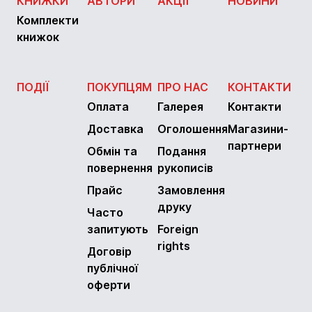
КНИЖКИ
АВТОРИ
АКЦІЇ
НОВИНИ
Комплекти
книжок
ПОДІЇ
ПОКУПЦЯМ
ПРО НАС
КОНТАКТИ
Оплата
Галерея
Контакти
Доставка
Оголошення
Магазини-
партнери
Обмін та
Подання
повернення
рукописів
Прайс
Замовлення
друку
Часто
запитують
Foreign
rights
Договір
публічної
оферти