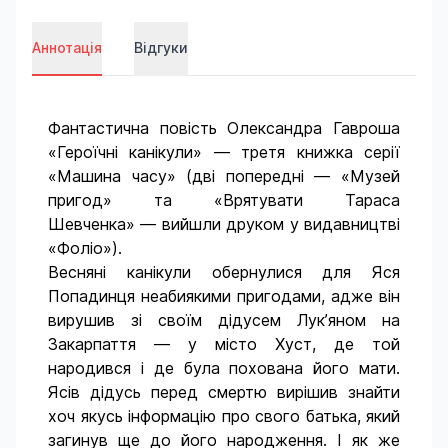
Аннотація
Відгуки
Фантастична повість Олександра Гавроша
«Героїчні канікули» — третя книжка серії
«Машина часу» (дві попередні — «Музей
пригод» та «Врятувати Тараса
Шевченка» — вийшли друком у видавництві
«Фоліо»).
Весняні канікули обернулися для Яся
Попадинця неабиякими пригодами, адже він
вирушив зі своїм дідусем Лук’яном на
Закарпаття — у місто Хуст, де той
народився і де була похована його мати.
Ясів дідусь перед смертю вирішив знайти
хоч якусь інформацію про свого батька, який
загинув ще до його народження. І як же