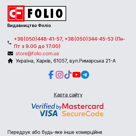
Видавництво Фоліо
+38(050)448-41-57, +38(050)344-45-53 (Пн-
Пт з 9.00 до 17.00)
store@folio.com.ua
Україна
,
Харків
,
61057
,
вул.Римарська 21-А
Facebook
Instagram
Instagram
Youtube
Telegram
Карта сайту
Передрук або будь-яке інше комерційне