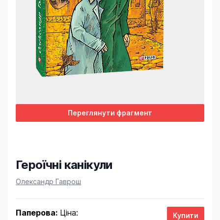
Переглянути фрагмент
Героїчні канікули
Product information
Олександр Гаврош
Паперова:
Ціна: