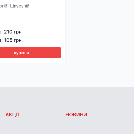
ргій) Шкурупій
а: 210 грн.
а: 105 грн.
купити
АКЦІЇ
НОВИНИ