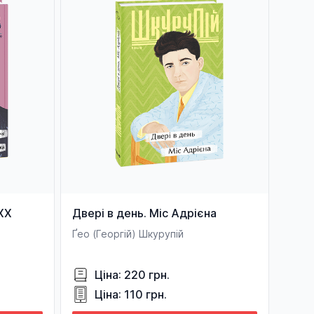
ХХ
Двері в день. Міс Адрієна
Ґео (Георгій) Шкурупій
нням)
Ціна: 220 грн.
Ціна: 110 грн.