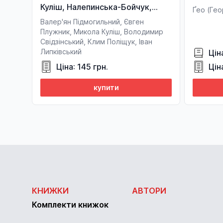
Куліш, Налепинська-Бойчук,
Ґео (Гео
Підмогильний, Падалка,
Валер'ян Підмогильний, Євген
Плужник, К. Поліщук,
Плужник, Микола Куліш, Володимир
Свідзінський, Клим Поліщук, Іван
Свідзінський
Липківський
Цін
Ціна: 145 грн.
Цін
купити
КНИЖКИ
АВТОРИ
Комплекти книжок