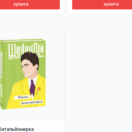
купити
купити
батальйонерка