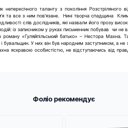
ик непересічного таланту з покоління Розстріляного 
 ім’я та все з ним пов’язане. Нині творча спадщина Кли
дливості слів дослідників, які назвали його прозу висо
подій: із записником у руках письменник побував чи не в 
о роману «Гуляйпільський батько» – Нестора Махна. 
 і бувальщин. У них він був народним заступником, а не
хна яскравою особистістю, не відступаючись від правд
Фоліо рекомендує