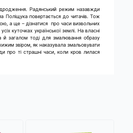
відродження. Радянський режим назавжди
ма Поліщука повертається до читачів. Тож
кою, а ще – дізнатися про часи визвольних
усіх куточках української землі. На власні
Та й загалом тоді для змалювання образу
 хижим звіром, як наказувала змальовувати
и про ті страшні часи, коли кров лилася