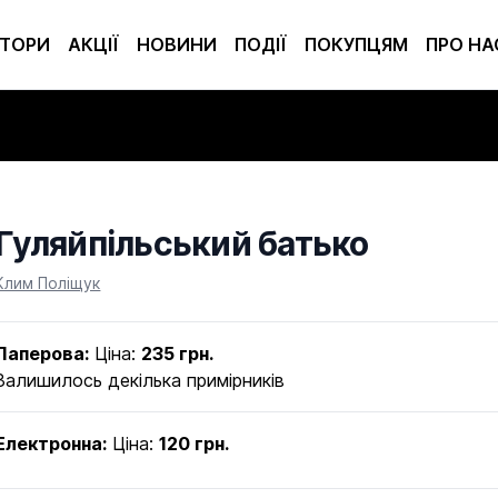
ТОРИ
АКЦІЇ
НОВИНИ
ПОДІЇ
ПОКУПЦЯМ
ПРО НА
Гуляйпільський батько
Product information
Клим Поліщук
Паперова:
Ціна:
235 грн.
Залишилось декілька примірників
Електронна:
Ціна:
120 грн.