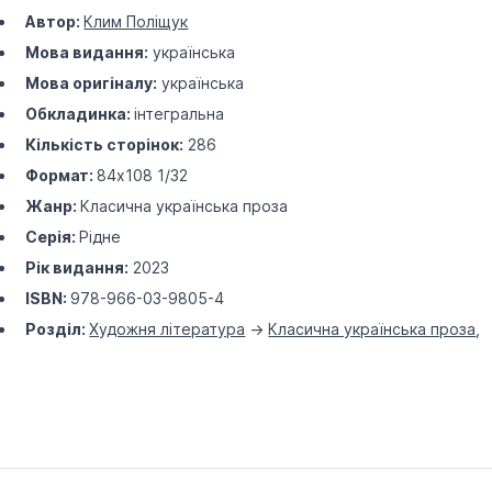
Автор:
Клим Поліщук
Мова видання:
українська
Мова оригіналу:
українська
Обкладинка:
інтегральна
Кількість сторінок:
286
Формат:
84х108 1/32
Жанр:
Класична українська проза
Серія:
Рідне
Рік видання:
2023
ISBN:
978-966-03-9805-4
Розділ:
Художня література
->
Класична українська проза
,