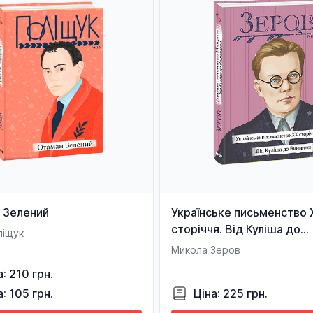
 Зелений
Українське письменство 
сторіччя. Від Куліша до
ліщук
Винниченка (з пошкодже
Микола Зеров
а: 210 грн.
а: 105 грн.
Ціна: 225 грн.