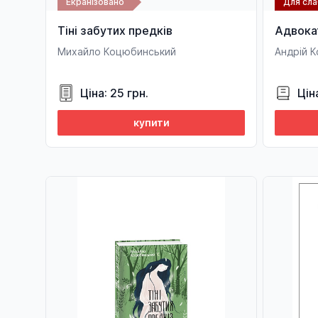
Екранізовано
Для сл
Тіні забутих предків
Адвокат
Михайло Коцюбинський
Андрій 
Ціна: 25 грн.
Цін
купити