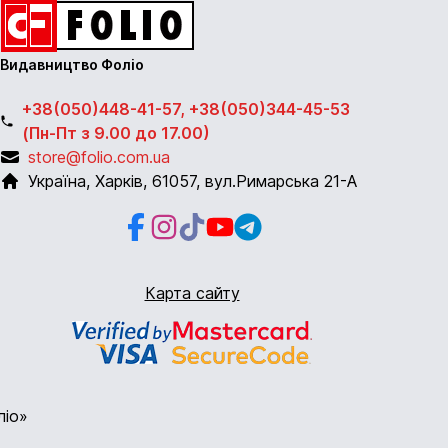
Видавництво Фоліо
+38(050)448-41-57, +38(050)344-45-53
(Пн-Пт з 9.00 до 17.00)
store@folio.com.ua
Україна
,
Харків
,
61057
,
вул.Римарська 21-А
Facebook
Instagram
Instagram
Youtube
Telegram
Карта сайту
ліо»