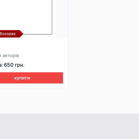
абозорих
 авторів
а: 650 грн.
купити