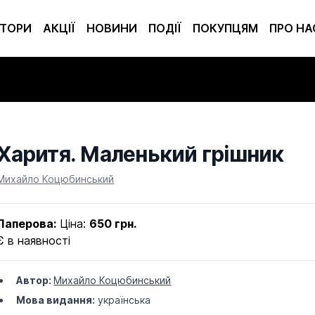
ТОРИ
АКЦІЇ
НОВИНИ
ПОДІЇ
ПОКУПЦЯМ
ПРО НА
Харитя. Маленький грішник
Product information
Михайло Коцюбинський
Паперова:
Ціна:
650 грн.
Є в наявності
Автор:
Михайло Коцюбинський
Мова видання:
українська