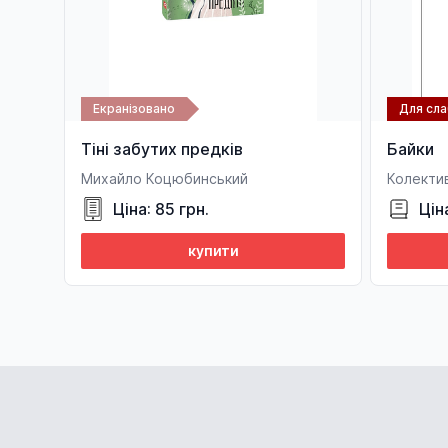
Екранізовано
Для сл
Тіні забутих предків
Байки
Михайло Коцюбинський
Колектив
Ціна: 85 грн.
Цін
купити