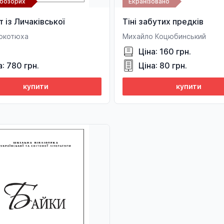
абозорих
Екранізовано
 із Личаківської
Тіні забутих предків
Кокотюха
Михайло Коцюбинський
Ціна: 160 грн.
а: 780 грн.
Ціна: 80 грн.
купити
купити