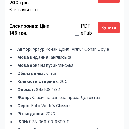
200 грн.
Є в наявності
Електронна:
Ціна:
PDF
145 грн.
ePub
Автор:
Артур Конан Дойл (Arthur Conan Doyle)
Мова видання:
англійська
Мова оригіналу:
англійська
Обкладинка:
м'яка
Кількість сторінок:
205
Формат:
84х108 1/32
Жанр:
Класична світова проза
Детектив
Серія:
Folio World’s Classics
Рік видання:
2023
ISBN:
978-966-03-9699-9