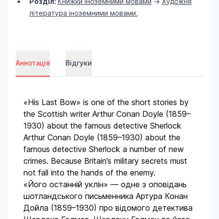
Розділ:
Книжки іноземними мовами
->
Художня
література іноземними мовами
,
Аннотація
Відгуки
«His Last Bow» is one of the short stories by
the Scottish writer Arthur Conan Doyle (1859–
1930) about the famous detective Sherlock
Arthur Conan Doyle (1859–1930) about the
famous detective Sherlock a number of new
crimes. Because Britain’s military secrets must
not fall into the hands of the enemy.
«Його останній уклін» — одне з оповідань
шотландського письменника Артура Конан
Дойла (1859–1930) про відомого детектива