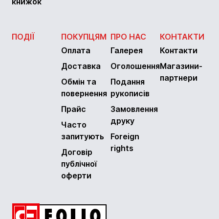
книжок
ПОДІЇ
ПОКУПЦЯМ
ПРО НАС
КОНТАКТИ
Оплата
Галерея
Контакти
Доставка
Оголошення
Магазини-
партнери
Обмін та
Подання
повернення
рукописів
Прайс
Замовлення
друку
Часто
запитують
Foreign
rights
Договір
публічної
оферти