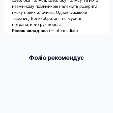
Шерлока Голмса. Шерлоку Голмсу та його
незмінному помічникові належить розкрити
низку нових злочинів. Однак військові
таємниці Великобританії не мусять
потрапити до рук ворога.
Рівень складності
–
Intermediate
Фоліо рекомендує