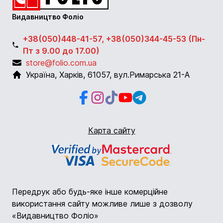
Видавництво Фоліо
+38(050)448-41-57, +38(050)344-45-53 (Пн-
Пт з 9.00 до 17.00)
store@folio.com.ua
Україна
,
Харків
,
61057
,
вул.Римарська 21-А
Facebook
Instagram
Instagram
Youtube
Telegram
Карта сайту
Передрук або будь-яке інше комерційне
використання сайту можливе лише з дозволу
«Видавництво Фоліо»