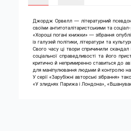
Джордж Орвелл — літературний псевдонім
своїми антитоталітаристськими та соціал
«Хороші погані книжки» — зібрання опубл
із галузей політики, літератури та культ
Свого часу ці твори спричинили скандал і
соціальної справедливості та його при
критично й непримиренно ставиться до ав
для маніпулювання людьми й контролю на
У серії «Зарубіжні авторські зібрання» 
«У злиднях Парижа і Лондона», «Вшануванн