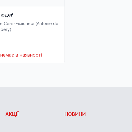
людей
е Сент-Екзюпері (Antoine de
upéry)
немає в наявності
АКЦІЇ
НОВИНИ