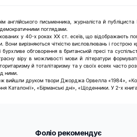
 англійського письменника, журналіста й публіциста Е
-демократичними поглядами.
ікованих у 40-х роках ХХ ст. есеїв, що відображають п
ури. Вони вирізняються чіткістю висловлювань і гострою 
 бурхливе обговорення в британській пресі та суспільст
страсну віру в можливості мови й літератури формува
торитаризму й тоталітаризму та у своїх есеях часто ро
д ними.
також вийшли друком твори Джорджа Орвелла «1984», «Кол
я Каталонії», «Бірманські дні», «Щоденники. У 2-х книг
Фоліо рекомендує