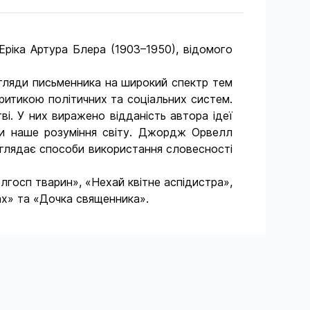
ріка Артура Блера (1903–1950), відомого
огляди письменника на широкий спектр тем
критикою політичних та соціальних систем.
ві. У них виражено відданість автора ідеї
ти наше розуміння світу. Джордж Орвелл
зглядає способи використання словесності
госп тварин», «Нехай квітне аспідистра»,
ах» та «Дочка священника».