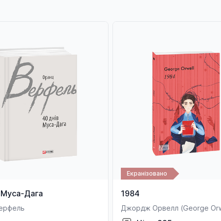
Екранізовано
 Муса-Дага
1984
ерфель
Джордж Орвелл (George Orw