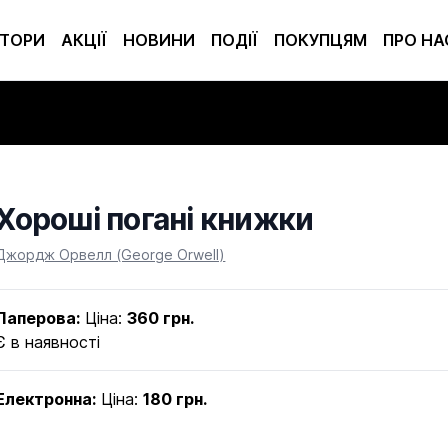
ТОРИ
АКЦІЇ
НОВИНИ
ПОДІЇ
ПОКУПЦЯМ
ПРО НА
Хороші погані книжки
Product information
Джордж Орвелл (George Orwell)
Паперова:
Ціна:
360 грн.
Є в наявності
Електронна:
Ціна:
180 грн.