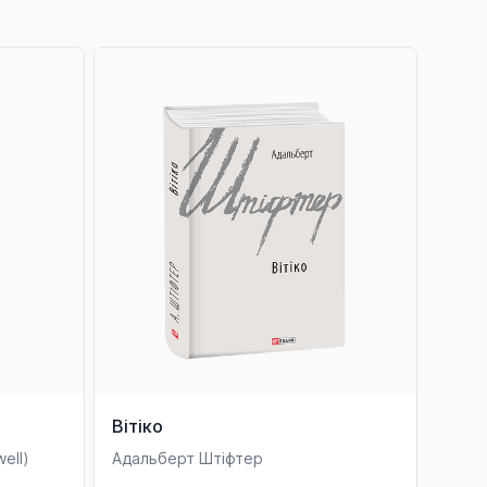
Вітіко
ell)
Адальберт Штіфтер