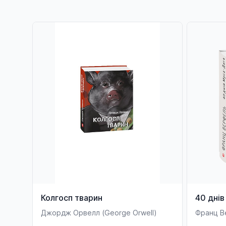
Колгосп тварин
40 днів
Джордж Орвелл (George Orwell)
Франц В