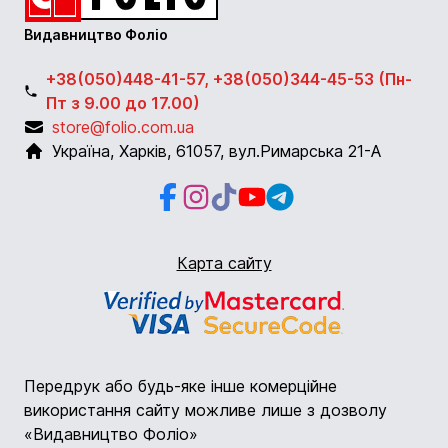
Видавництво Фоліо
+38(050)448-41-57, +38(050)344-45-53 (Пн-
Пт з 9.00 до 17.00)
store@folio.com.ua
Україна
,
Харків
,
61057
,
вул.Римарська 21-А
Facebook
Instagram
Instagram
Youtube
Telegram
Карта сайту
Передрук або будь-яке інше комерційне
використання сайту можливе лише з дозволу
«Видавництво Фоліо»