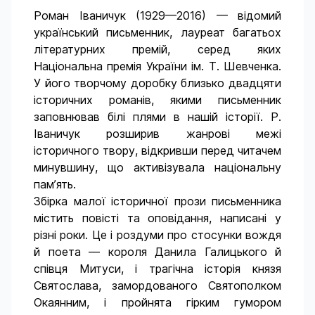
Роман Іваничук (1929—2016) — відомий
український письменник, лауреат багатьох
літературних премій, серед яких
Національна премія України ім. Т. Шевченка.
У його творчому доробку близько двадцяти
історичних романів, якими письменник
заповнював білі плями в нашій історії. Р.
Іваничук розширив жанрові межі
історичного твору, відкривши перед читачем
минувшину, що активізувала національну
пам’ять.
Збірка малої історичної прози письменника
містить повісті та оповідання, написані у
різні роки. Це і роздуми про стосунки вождя
й поета — короля Данила Галицького й
співця Митуси, і трагічна історія князя
Святослава, замордованого Святополком
Окаянним, і пройнята гірким гумором