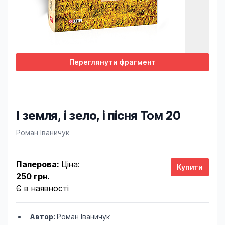
Переглянути фрагмент
І земля, і зело, і пісня Том 20
Product information
Роман Іваничук
Паперова:
Ціна:
250 грн.
Є в наявності
Автор:
Роман Іваничук