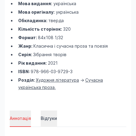
Мова видання:
українська
Мова оригіналу:
українська
Обкладинка:
тверда
Кількість сторінок:
320
Формат:
84х108 1/32
Жанр:
Класична і сучасна проза та поезія
Серія:
Зібрання творів
Рік видання:
2021
ISBN:
978-966-03-9729-3
Розділ:
Художня література
->
Сучасна
українська проза
,
Аннотація
Відгуки