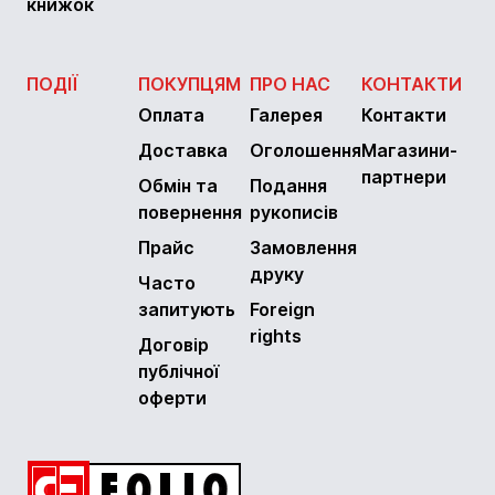
книжок
ПОДІЇ
ПОКУПЦЯМ
ПРО НАС
КОНТАКТИ
Оплата
Галерея
Контакти
Доставка
Оголошення
Магазини-
партнери
Обмін та
Подання
повернення
рукописів
Прайс
Замовлення
друку
Часто
запитують
Foreign
rights
Договір
публічної
оферти