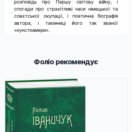
розповідь про Першу світову війну, і
спогади про страхітливі часи німецької та
совєтської окупації, і поетична біографія
автора, і таємниці його так званої
«кунсткамери».
Фоліо рекомендує